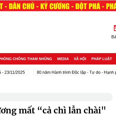
Bá
PHÒNG CHỐNG THAM NHŨNG
MEDIA
XÃ HỘI
PHÁP LUẬT
1/2025
80 năm Hành trình Độc lập - Tự do - Hạnh phúc
ương mất “cả chì lẫn chài"