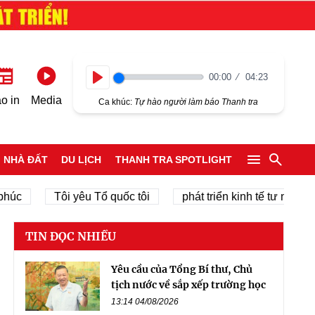
00:00
04:23
Play
o in
Media
Ca khúc:
Tự hào người làm báo Thanh tra
NHÀ ĐẤT
DU LỊCH
THANH TRA SPOTLIGHT
Tôi yêu Tổ quốc tôi
phát triển kinh tế tư nhân
ch
TIN ĐỌC NHIỀU
Yêu cầu của Tổng Bí thư, Chủ
tịch nước về sắp xếp trường học
13:14 04/08/2026