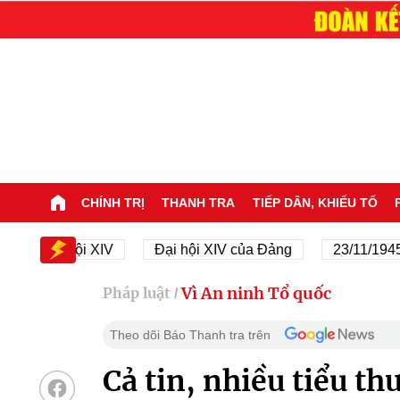
CHÍNH TRỊ
THANH TRA
TIẾP DÂN, KHIẾU TỐ
ại hội XIV
Đại hội XIV của Đảng
23/11/1945 - 23/1
Vì An ninh Tổ quốc
Pháp luật
/
Theo dõi Báo Thanh tra trên
Cả tin, nhiều tiểu th