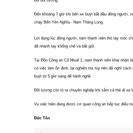
dõi đối tượng.
Đến khoảng 7 giờ khi bến xe buýt bắt đầu đông người, n
chạy Bến Yên Nghĩa - Nam Thăng Long.
Lợi dụng lúc đông người, nam thanh niên thò tay móc chi
đã nhanh tay khống chế và bắt giữ.
Tại Đồn Công an Cổ Nhuế 1, nam thanh niên khai nhận l
có việc làm ổn định, lại nghiện ma túy nên đã nghĩ cách
buýt từ 5 giờ sáng để hành nghề.
Đối tượng còn tỏ ra chuyên nghiệp khi sắm cả thẻ đi xe b
Vụ việc hiện đang được cơ quan công an tiếp tục điều tra
Đức Tôn