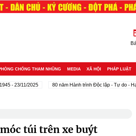
Bá
PHÒNG CHỐNG THAM NHŨNG
MEDIA
XÃ HỘI
PHÁP LUẬT
 23/11/2025
80 năm Hành trình Độc lập - Tự do - Hạnh p
móc túi trên xe buýt