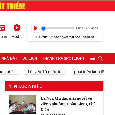
00:00
04:23
Play
o in
Media
Ca khúc:
Tự hào người làm báo Thanh tra
NHÀ ĐẤT
DU LỊCH
THANH TRA SPOTLIGHT
húc
Tôi yêu Tổ quốc tôi
phát triển kinh tế tư nhân
TIN ĐỌC NHIỀU
Hà Nội: Chỉ đạo giải quyết vụ
việc ở phường Hoàn Kiếm, Phú
Diễn