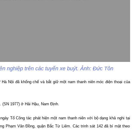
ên nghiệp trên các tuyến xe buýt. Ảnh: Đức Tôn
 Hà Nội đã khống chế và bắt giữ một nam thanh niên móc điện thoại của
L. (SN 1977) ở Hải Hậu, Nam Định.
 ngày Tổ Công tác phát hiện một nam thanh niên với bộ dạng khả nghi tại
ờng Phạm Văn Đồng, quận Bắc Từ Liêm. Các trinh sát 142 đã bí mật theo