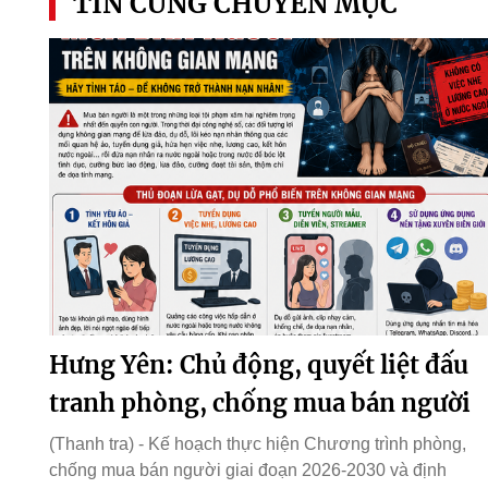
TIN CÙNG CHUYÊN MỤC
Hưng Yên: Chủ động, quyết liệt đấu
tranh phòng, chống mua bán người
(Thanh tra) - Kế hoạch thực hiện Chương trình phòng,
chống mua bán người giai đoạn 2026-2030 và định