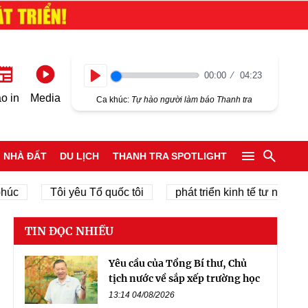
00:00
04:23
Play
o in
Media
Ca khúc:
Tự hào người làm báo Thanh tra
NHÀ ĐẤT
DU LỊCH
THANH TRA SPOTLIGHT
Tôi yêu Tổ quốc tôi
phát triển kinh tế tư nhân
ch
TIN ĐỌC NHIỀU
Yêu cầu của Tổng Bí thư, Chủ
tịch nước về sắp xếp trường học
13:14 04/08/2026