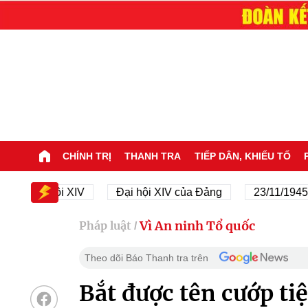
CHÍNH TRỊ
THANH TRA
TIẾP DÂN, KHIẾU TỐ
Đại hội XIV
Đại hội XIV của Đảng
23/11/1945 - 23/1
Vì An ninh Tổ quốc
Pháp luật
/
Theo dõi Báo Thanh tra trên
Bắt được tên cướp t