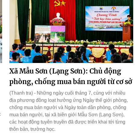
Xã Mẫu Sơn (Lạng Sơn): Chủ động
phòng, chống mua bán người từ cơ sở
(Thanh tra) - Những ngày cuối tháng 7, cùng với nhiều
địa phương đồng loạt hưởng ứng Ngày thế giới phòng,
chống mua bán người và Ngày toàn dân phòng, chống
c
mua bán người, tại xã biên giới Mẫu Sơn (Lạng Sơn),
các hoạt động tuyên truyền đã được triển khai tới từng
thôn bản, trường học.