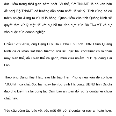
dứt điểm trong thời gian sớm nhất. Vì thế, Sở TN&MT đã có văn bản
đề nghị Bộ TN&MT có hướng dẫn sớm nhất để xử lý. Tỉnh cũng sẽ có
trách nhiệm đứng ra xử lý lô hàng. Quan điểm của tỉnh Quảng Ninh sẽ
quyết tâm xử lý triệt để với sự hỗ trợ tích cực của Bộ TN&MT và sự
vào cuộc của doanh nghiệp.
Chiều 12/8/2014, ông Đặng Huy Hậu, Phó Chủ tịch UBND tỉnh Quảng
Ninh đã đi khảo sát hiện trường nơi lưu giữ hai container chứa thân
máy biến thế, dầu biến thế và gạch, mùn cưa nhiễm PCB tại cảng Cái
Lân.
Theo ông Đặng Huy Hậu, sau khi báo Tiền Phong nêu vấn đề có hơn
7.000 lít hóa chất độc hại ngay bên bờ vịnh Hạ Long, UBND tỉnh đã chỉ
đạo cho kiểm tra lại công tác đảm bảo an toàn đối với 2 container chứa
chất này.
Yêu cầu công tác bảo vệ, bảo mật đối với 2 container này an toàn hơn,