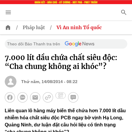
/
/
Pháp luật
Vì An ninh Tổ quốc
Theo dõi Báo Thanh tra trên
7.000 lít dầu chứa chất siêu độc:
“Cha chung không ai khóc”?
Thứ năm, 14/08/2014 - 08:22
Liên quan lô hàng máy biến thế chứa hơn 7.000 lít dầu
nhiễm hóa chất siêu độc PCB ngay bờ vịnh Hạ Long,
Quảng Ninh, dư luận đặt câu hỏi liệu có tình trạng
“cha chung không ai khóc”?