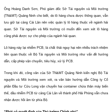
Ông Hoàng Danh Sơn, Phó giám đốc Sở Tài nguyên và Môi trường
(TN&MT) Quảng Ninh cho biết, do lô hàng chưa được thông quan, vẫn
lưu giữ tại cảng Cái Lân nên việc quản lý lô hàng thuộc về ngành hải
quan. Sở Tài nguyên và Môi trường có muốn đến xem xét lô hàng
cũng phải được sự cho phép của ngành hải quan.
Lô hàng này lại nhiễm PCB, là chất thải nguy hại nên nhiều trách nhiệm
liên quan thuộc về Bộ Tài nguyên và Môi trường như vấn đề hướng
dẫn, cấp phép vận chuyển, tiêu hủy, xử lý PCB.
Trong khi đó, công văn của Sở TN&MT Quảng Ninh kiến nghị Bộ Tài
nguyên và Môi trường xem xét, ra văn bản hướng dẫn Công ty Cổ
phần Đầu tư Cửu Long vận chuyển hai container chứa thân máy biến
thế, dầu nhiễm PCB từ cảng Cái Lân về thành phố Hải Phòng vẫn chưa
nhận được hồi âm từ phía Bộ.
“Phải có quyết định của Thủ tướng Chính phủ”