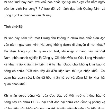
Vì sao suốt bảy năm trời khối hóa chất độc hại như vậy vẫn nằm ngay
bên bờ vịnh Hạ Long? PV trao đổi với lãnh đạo tỉnh Quảng Ninh và
Tổng cục Hải quan về vấn đề này.
Tỉnh chờ Bộ
Vì sao bảy năm trời một lượng dầu khổng lồ chứa hóa chất siêu độc
vẫn nằm ngay cạnh vịnh Hạ Long không được di chuyển đi nơi khác?
Đại diện Tổng cục Hải quan cho biết, khi nhập lô hàng này về Việt
Nam, phía doanh nghiệp là Công ty Cổ phần Đầu tư Cửu Long Vinashin
kê khai nhập khẩu máy biến thế từ Hàn Quốc chứ không khai báo lô
hàng có chứa PCB nên đầy đủ điều kiện làm thủ tục nhập khẩu. Cơ
quan hải quan cửa khẩu đã tiếp nhận hồ sơ và đăng ký tờ khai hải
quan nhập khẩu.
Khi nhận được công văn của Cục Bảo vệ Môi trường thông báo lô
hàng này có chứa PCB - loại chất độc hại chứa các đồng vị phóng xạ
có hại đến sức khỏe của con người, bị cấm vận chuyển vào Việt Nam,