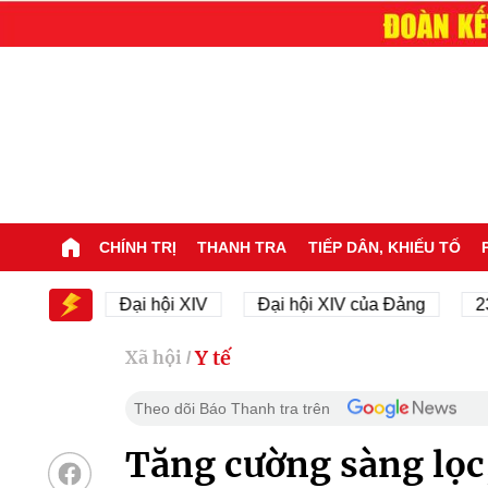
CHÍNH TRỊ
THANH TRA
TIẾP DÂN, KHIẾU TỐ
IV
Đại hội XIV
Đại hội XIV của Đảng
23/11/19
Y tế
Xã hội
/
Theo dõi Báo Thanh tra trên
Tăng cường sàng lọc,