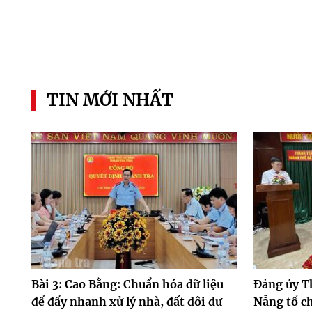
TIN MỚI NHẤT
Bài 3: Cao Bằng: Chuẩn hóa dữ liệu
Đảng ủy T
để đẩy nhanh xử lý nhà, đất dôi dư
Nẵng tổ ch