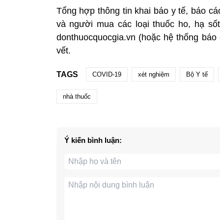
Tổng hợp thông tin khai báo y tế, báo c
và người mua các loại thuốc ho, hạ số
donthuocquocgia.vn (hoặc hệ thống báo c
vết.
TAGS
COVID-19
xét nghiệm
Bộ Y tế
nhà thuốc
Ý kiến bình luận: