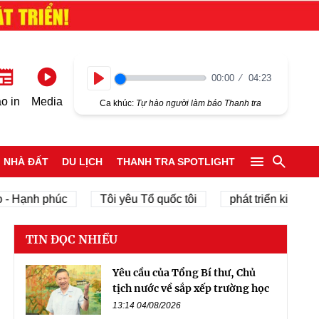
00:00
04:23
Play
o in
Media
Ca khúc:
Tự hào người làm báo Thanh tra
NHÀ ĐẤT
DU LỊCH
THANH TRA SPOTLIGHT
h phúc
Tôi yêu Tổ quốc tôi
phát triển kinh tế tư nhâ
TIN ĐỌC NHIỀU
Yêu cầu của Tổng Bí thư, Chủ
tịch nước về sắp xếp trường học
13:14 04/08/2026