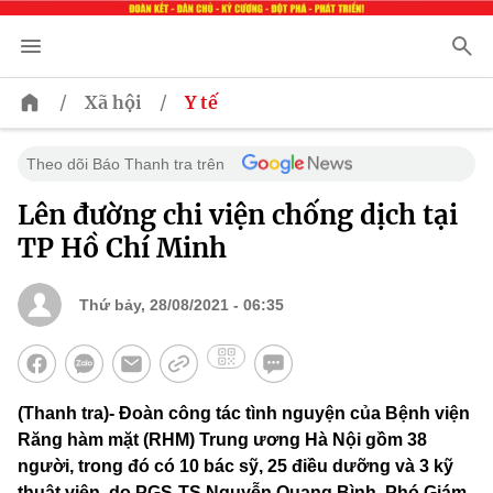
/
/
Xã hội
Y tế
Theo dõi Báo Thanh tra trên
Lên đường chi viện chống dịch tại
TP Hồ Chí Minh
Thứ bảy, 28/08/2021 - 06:35
(Thanh tra)- Đoàn công tác tình nguyện của Bệnh viện
Răng hàm mặt (RHM) Trung ương Hà Nội gồm 38
người, trong đó có 10 bác sỹ, 25 điều dưỡng và 3 kỹ
thuật viên, do PGS-TS Nguyễn Quang Bình, Phó Giám