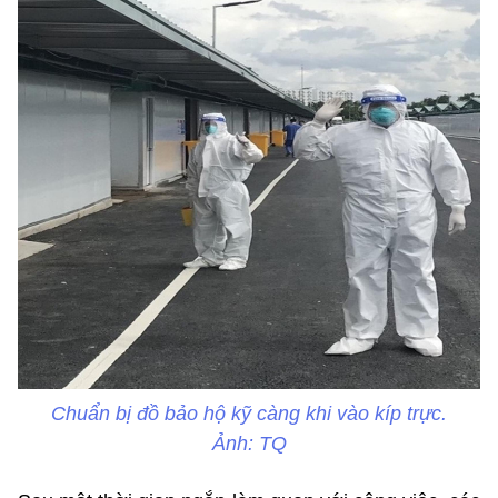
Chuẩn bị đồ bảo hộ kỹ càng khi vào kíp trực.
Ảnh: TQ