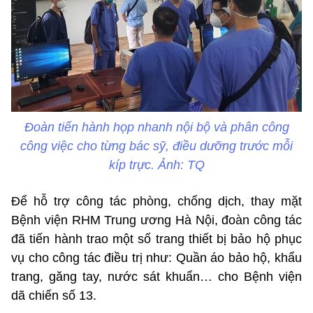
Đoàn tiến hành họp nhanh nội bộ và phân công
công việc cho từng bác sỹ, điều dưỡng trước mỗi
kíp trực. Ảnh: TQ
Để hỗ trợ công tác phòng, chống dịch, thay mặt
Bệnh viện RHM Trung ương Hà Nội, đoàn công tác
đã tiến hành trao một số trang thiết bị bảo hộ phục
vụ cho công tác điều trị như: Quần áo bảo hộ, khẩu
trang, găng tay, nước sát khuẩn… cho Bệnh viện
dã chiến số 13.