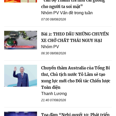
“cán bộ Thanh tra như cái gương
cho người ta soi mặt”
Nhóm PV Vấn đề trong tuần
07:00 08/08/2026
Bài 2: THEO DẤU NHỮNG CHUYẾN
XE CHỞ CHẤT THẢI NGUY HẠI
Nhóm PV
06:30 08/08/2026
Chuyến thăm Australia của Tổng Bí
thư, Chủ tịch nước Tô Lâm sẽ tạo
xung lực mới cho Đối tác Chiến lược
Toàn diện
Thanh Lương
21:40 07/08/2026
Tọa đàm “Nghị quyết 10: Phát triển