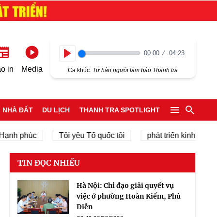
00:00
04:23
Play
o in
Media
Ca khúc:
Tự hào người làm báo Thanh tra
NHÀ ĐẤT
DU LỊCH
THANH TRA SPOTLIGHT
phúc
Tôi yêu Tổ quốc tôi
phát triển kinh tế tư nhân
TIN ĐỌC NHIỀU
Hà Nội: Chỉ đạo giải quyết vụ
việc ở phường Hoàn Kiếm, Phú
Diễn