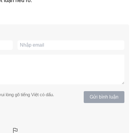
t luận nêu rõ.
ui lòng gõ tiếng Việt có dấu.
Gửi bình luận