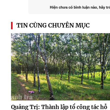
Hiện chưa có bình luận nào, hãy tr
TIN CÙNG CHUYÊN MỤC
Quảng Trị: Thành lập tổ công tác hỗ