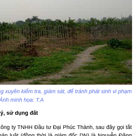
g xuyên kiểm tra, giám sát, để tránh phát sinh vi phạm
Ảnh minh họa: T.A
lý, sử dụng đất
ông ty TNHH Đầu tư Đại Phúc Thành, sau đây gọi tắt
pháp luật (đồng thời là giám đốc DN) là Nguyễn Đăng