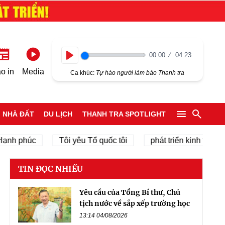
00:00
04:23
Play
o in
Media
Ca khúc:
Tự hào người làm báo Thanh tra
NHÀ ĐẤT
DU LỊCH
THANH TRA SPOTLIGHT
 phúc
Tôi yêu Tổ quốc tôi
phát triển kinh tế tư nhân
TIN ĐỌC NHIỀU
Yêu cầu của Tổng Bí thư, Chủ
tịch nước về sắp xếp trường học
13:14 04/08/2026