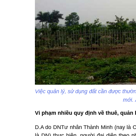
Việc quản lý, sử dụng đất cần được thườn
mới. 
Vi phạm nhiều quy định về thuê, quản 
D.A do DNTư nhân Thành Minh (nay là C
là DN) thực hiện, người đại diện theo 