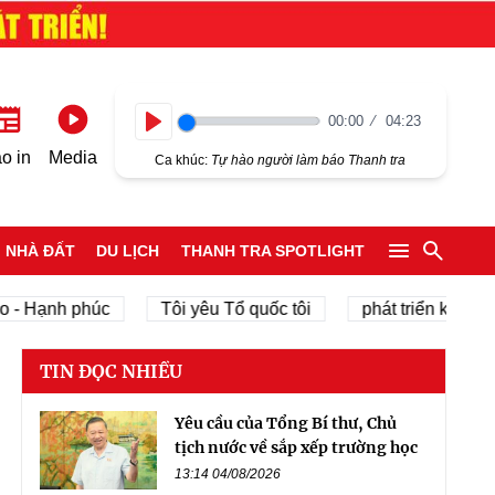
00:00
04:23
Play
o in
Media
Ca khúc:
Tự hào người làm báo Thanh tra
NHÀ ĐẤT
DU LỊCH
THANH TRA SPOTLIGHT
Hạnh phúc
Tôi yêu Tổ quốc tôi
phát triển kinh tế tư 
TIN ĐỌC NHIỀU
Yêu cầu của Tổng Bí thư, Chủ
tịch nước về sắp xếp trường học
13:14 04/08/2026