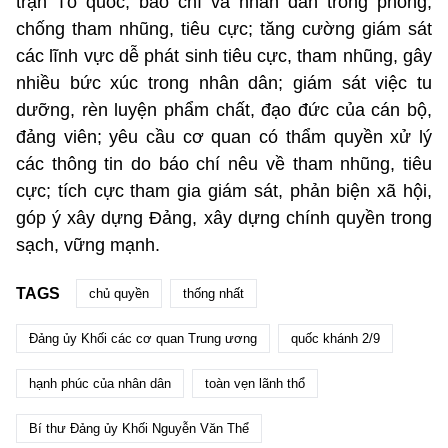
trận Tổ quốc, báo chí và nhân dân trong phòng,
chống tham nhũng, tiêu cực; tăng cường giám sát
các lĩnh vực dễ phát sinh tiêu cực, tham nhũng, gây
nhiều bức xúc trong nhân dân; giám sát việc tu
dưỡng, rèn luyện phẩm chất, đạo đức của cán bộ,
đảng viên; yêu cầu cơ quan có thẩm quyền xử lý
các thông tin do báo chí nêu về tham nhũng, tiêu
cực; tích cực tham gia giám sát, phản biện xã hội,
góp ý xây dựng Đảng, xây dựng chính quyền trong
sạch, vững mạnh.
TAGS
chủ quyền
thống nhất
Đảng ủy Khối các cơ quan Trung ương
quốc khánh 2/9
hạnh phúc của nhân dân
toàn vẹn lãnh thổ
Bí thư Đảng ủy Khối Nguyễn Văn Thể