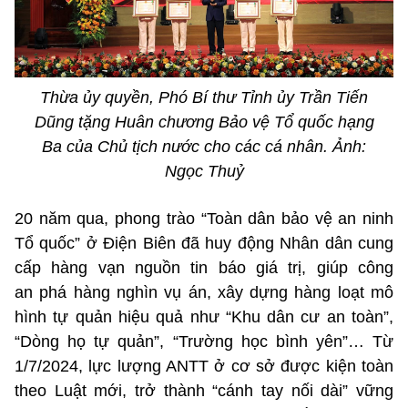
Thừa ủy quyền, Phó Bí thư Tỉnh ủy Trần Tiến
Dũng tặng Huân chương Bảo vệ Tổ quốc hạng
Ba của Chủ tịch nước cho các cá nhân. Ảnh:
Ngọc Thuỷ
20 năm qua, phong trào “Toàn dân bảo vệ an ninh
Tổ quốc” ở Điện Biên đã huy động Nhân dân cung
cấp hàng vạn nguồn tin báo giá trị, giúp công
an phá hàng nghìn vụ án, xây dựng hàng loạt mô
hình tự quản hiệu quả như “Khu dân cư an toàn”,
“Dòng họ tự quản”, “Trường học bình yên”… Từ
1/7/2024, lực lượng ANTT ở cơ sở được kiện toàn
theo Luật mới, trở thành “cánh tay nối dài” vững