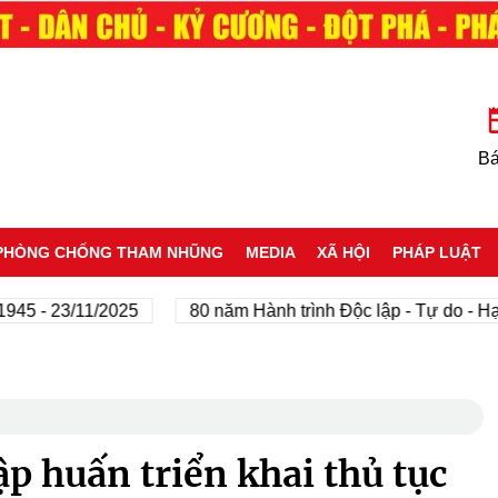
Bá
PHÒNG CHỐNG THAM NHŨNG
MEDIA
XÃ HỘI
PHÁP LUẬT
23/11/2025
80 năm Hành trình Độc lập - Tự do - Hạnh ph
p huấn triển khai thủ tục