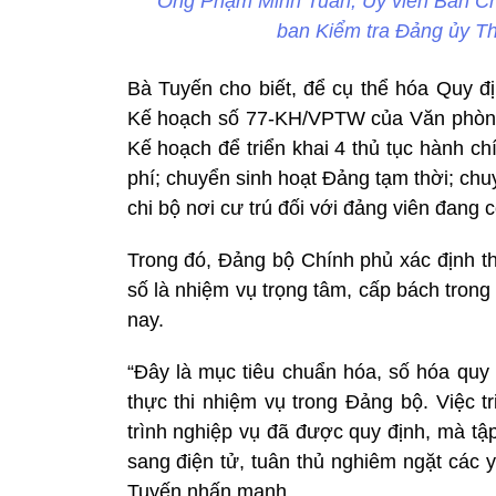
Ông Phạm Minh Tuấn, Ủy viên Ban C
ban Kiểm tra Đảng ủy Th
Bà Tuyến cho biết, để cụ thể hóa Quy 
Kế hoạch số 77-KH/VPTW của Văn phòng
Kế hoạch để triển khai 4 thủ tục hành c
phí; chuyển sinh hoạt Đảng tạm thời; chu
chi bộ nơi cư trú đối với đảng viên đang
Trong đó, Đảng bộ Chính phủ xác định th
số là nhiệm vụ trọng tâm, cấp bách tron
nay.
“Đây là mục tiêu chuẩn hóa, số hóa quy 
thực thi nhiệm vụ trong Đảng bộ. Việc t
trình nghiệp vụ đã được quy định, mà tậ
sang điện tử, tuân thủ nghiêm ngặt các 
Tuyến nhấn mạnh.