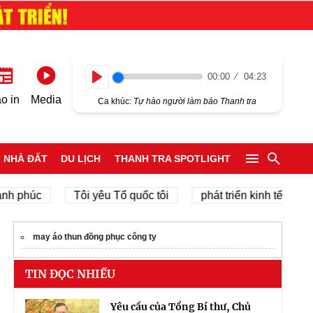
00:00
04:23
Play
o in
Media
Ca khúc:
Tự hào người làm báo Thanh tra
NHÀ ĐẤT
DU LỊCH
THANH TRA SPOTLIGHT
úc
Tôi yêu Tổ quốc tôi
phát triển kinh tế tư nhân
may áo thun đồng phục công ty
TIN ĐỌC NHIỀU
Yêu cầu của Tổng Bí thư, Chủ