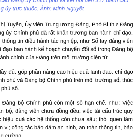
ểm cầu Đảng ủy Chính phủ và kết nối đến 317 điểm cầu
ng ủy trực thuộc. Ảnh: Minh Nguyệt
Thị Tuyến, Ủy viên Trung ương Đảng, Phó Bí thư Đảng
ảng ủy Chính phủ đã rất khẩn trương ban hành chỉ đạo,
 thông tin điều hành tác nghiệp, như Sổ tay đảng viên
hỉ đạo ban hành kế hoạch chuyển đổi số trong Đảng bộ
hành chính của Đảng trên môi trường điện tử.
ầy đủ, góp phần nâng cao hiệu quả lãnh đạo, chỉ đạo
h phủ và Đảng bộ Chính phủ trên môi trường số, thúc
 phủ số.
ng Đảng bộ Chính phủ còn một số hạn chế, như: Việc
 bộ, đảng viên chưa đồng đều; việc tái cấu trúc quy
hác hiệu quả các hệ thống còn chưa sâu; thói quen làm
n vị; công tác bảo đảm an ninh, an toàn thông tin, bảo
ng cường.