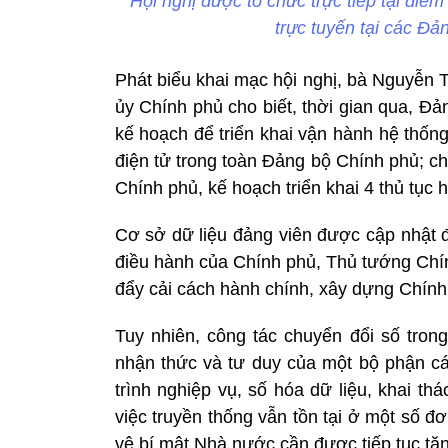
Hội nghị được tổ chức trực tiếp tại đi
trực tuyến tại các Đả
Phát biểu khai mạc hội nghị, bà Nguyễn 
ủy Chính phủ cho biết, thời gian qua, Đ
kế hoạch để triển khai vận hành hệ thống
điện tử trong toàn Đảng bộ Chính phủ; c
Chính phủ, kế hoạch triển khai 4 thủ tục 
Cơ sở dữ liệu đảng viên được cập nhật đ
điều hành của Chính phủ, Thủ tướng Chín
đẩy cải cách hành chính, xây dựng Chính
Tuy nhiên, công tác chuyển đổi số tro
nhận thức và tư duy của một bộ phận cán
trình nghiệp vụ, số hóa dữ liệu, khai t
việc truyền thống vẫn tồn tại ở một số đơ
vệ bí mật Nhà nước cần được tiếp tục tă