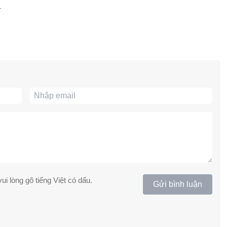
.
ui lòng gõ tiếng Việt có dấu.
Gửi bình luận