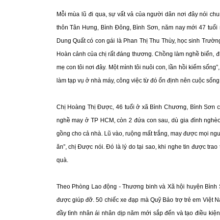
Mỗi mùa lũ đi qua, sự vất vả của người dân nơi đây nói chu
thôn Tân Hưng, Bình Đông, Bình Sơn, năm nay mới 47 tuổi
Dung Quất có con gái là Phan Thị Thu Thùy, học sinh Trườ
Hoàn cảnh của chị rất đáng thương. Chồng làm nghề biển, đi 
mẹ con tôi nơi đây. Một mình tôi nuôi con, lần hồi kiếm sống”
làm tạp vụ ở nhà máy, công việc từ đó ổn định nên cuộc sốn
Chị Hoàng Thị Được, 46 tuổi ở xã Bình Chương, Bình Sơn cũ
nghề may ở TP HCM, còn 2 đứa con sau, dù gia đình nghèo 
gồng cho cả nhà. Lũ vào, ruộng mất trắng, may được mọi nguời 
ăn”, chị Được nói. Đó là lý do tại sao, khi nghe tin được tr
quà.
Theo Phòng Lao động - Thương binh và Xã hội huyện Bình S
được giúp đỡ. 50 chiếc xe đạp mà Quỹ Bảo trợ trẻ em Việt
đầy tình nhân ái nhân dịp năm mới sắp đến và tạo điều kiệ