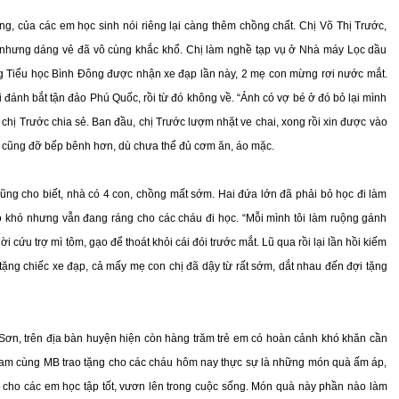
ng, của các em học sinh nói riêng lại càng thêm chồng chất. Chị Võ Thị Trước,
 nhưng dáng vẻ đã vô cùng khắc khổ. Chị làm nghề tạp vụ ở Nhà máy Lọc dầu
ng Tiểu học Bình Đông được nhận xe đạp lần này, 2 mẹ con mừng rơi nước mắt.
đánh bắt tận đảo Phú Quốc, rồi từ đó không về. “Ảnh có vợ bé ở đó bỏ lại mình
, chị Trước chia sẻ. Ban đầu, chị Trước lượm nhặt ve chai, xong rồi xin được vào
g cũng đỡ bếp bênh hơn, dù chưa thể đủ cơm ăn, áo mặc.
ng cho biết, nhà có 4 con, chồng mất sớm. Hai đứa lớn đã phải bỏ học đi làm
khó nhưng vẫn đang ráng cho các cháu đi học. “Mỗi mình tôi làm ruộng gánh
cứu trợ mì tôm, gạo để thoát khỏi cái đói trước mắt. Lũ qua rồi lại lần hồi kiếm
ao tặng chiếc xe đạp, cả mấy mẹ con chị đã dậy từ rất sớm, dắt nhau đến đợi tặng
ơn, trên địa bàn huyện hiện còn hàng trăm trẻ em có hoàn cảnh khó khăn cần
 Nam cùng MB trao tặng cho các cháu hôm nay thực sự là những món quà ấm áp,
n cho các em học tập tốt, vươn lên trong cuộc sống. Món quà này phần nào làm