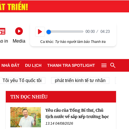
00:00
04:23
Play
o in
Media
Ca khúc:
Tự hào người làm báo Thanh tra
NHÀ ĐẤT
DU LỊCH
THANH TRA SPOTLIGHT
yêu Tổ quốc tôi
phát triển kinh tế tư nhân
chính quy
TIN ĐỌC NHIỀU
Yêu cầu của Tổng Bí thư, Chủ
tịch nước về sắp xếp trường học
13:14 04/08/2026