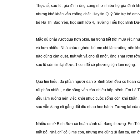
Thực tế, sau lũ, gia đình ông cũng như nhiều hộ gia đình 
nhưng khó khăn vẫn chồng chất. Hay tin Quỹ Bảo trợ trẻ em 
bé Hà Thị Bảo Yên, học sinh lớp 4, Trường Tiểu học Bình D
Mặc dù phải vượt qua hơn 5km, lại trong tiết trời mưa rét, n
vả hơn nhiều. Nhà cháu nghèo, bố mẹ chỉ làm ruộng nên khô
nào cũng càn quét, thật vất vả cho lũ nhỏ”, ông Thai rơm rớ
sau lũ còn tìm lại được 1 con để có phương tiện làm ruộng.
Qua tìm hiểu, đa phần người dân ở Bình Sơn đều có hoàn c
rủi phần nhiều, cuộc sống vẫn còn nhiều bấp bênh. Em Lê T
đều làm ruộng nên việc khôi phục cuộc sống còn khó khăn. N
sau vẫn đang cố gắng dắt díu nhau học hành. Tương lai của 
Nhiều em ở Bình Sơn có hoàn cảnh rất đáng thương. Em Tiêu T
mặt bố. Nhà chỉ có 3 mẹ con, nhưng mẹ cũng đi làm xa, em ở 