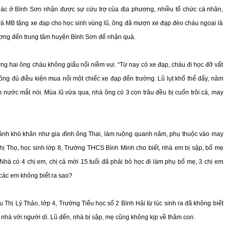
khác ở Bình Sơn nhận được sự cứu trợ của địa phương, nhiều tổ chức cá nhân,
và MB tặng xe đạp cho học sinh vùng lũ, ông đã mượn xe đạp đèo cháu ngoại là
ương đến trung tâm huyện Bình Sơn để nhận quà.
hưng hai ông cháu không giấu nổi niềm vui. “Từ nay có xe đạp, cháu đi học đỡ vất
ng đủ điều kiện mua nổi một chiếc xe đạp đến trường. Lũ lụt khổ thế đấy, năm
m nước mắt nói. Mùa lũ vừa qua, nhà ông có 3 con trâu đều bị cuốn trôi cả, may
ảnh khó khăn như gia đình ông Thai, làm ruộng quanh năm, phụ thuộc vào may
hị Thọ, học sinh lớp 8, Trường THCS Bình Minh cho biết, nhà em bị sập, bố mẹ
hà có 4 chị em, chị cả mới 15 tuổi đã phải bỏ học đi làm phụ bố mẹ, 3 chị em
các em không biết ra sao?
hị Lý Thảo, lớp 4, Trường Tiểu học số 2 Bình Hải từ lúc sinh ra đã không biết
nhà với người dì. Lũ đến, nhà bị sập, mẹ cũng không kịp về thăm con.