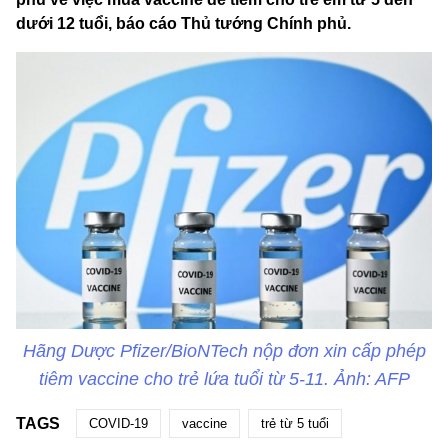
dưới 12 tuổi, báo cáo Thủ tướng Chính phủ.
Hãng Dược Pfizer/BioNTech nộp đơn xin cấp phép
tiêm vaccine cho trẻ lứa tuổi từ 5-11. Ảnh: AFP
TAGS
COVID-19
vaccine
trẻ từ 5 tuổi