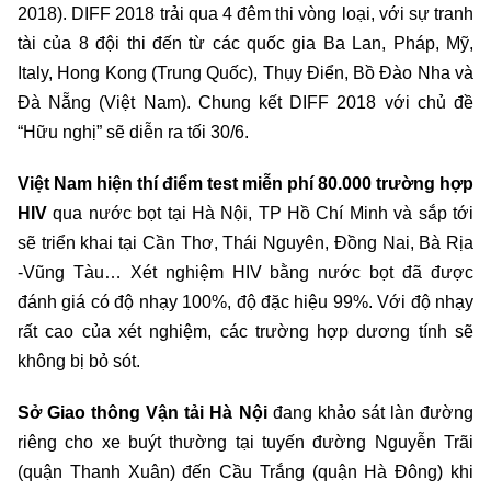
2018). DIFF 2018 trải qua 4 đêm thi vòng loại, với sự tranh
tài của 8 đội thi đến từ các quốc gia Ba Lan, Pháp, Mỹ,
Italy, Hong Kong (Trung Quốc), Thụy Điển, Bồ Đào Nha và
Đà Nẵng (Việt Nam). Chung kết DIFF 2018 với chủ đề
“Hữu nghị” sẽ diễn ra tối 30/6.
Việt Nam hiện thí điểm test miễn phí 80.000 trường hợp
HIV
qua nước bọt tại Hà Nội, TP Hồ Chí Minh và sắp tới
sẽ triển khai tại Cần Thơ, Thái Nguyên, Đồng Nai, Bà Rịa
-Vũng Tàu… Xét nghiệm HIV bằng nước bọt đã được
đánh giá có độ nhạy 100%, độ đặc hiệu 99%. Với độ nhạy
rất cao của xét nghiệm, các trường hợp dương tính sẽ
không bị bỏ sót.
Sở Giao thông Vận tải Hà Nội
đang khảo sát làn đường
riêng cho xe buýt thường tại tuyến đường Nguyễn Trãi
(quận Thanh Xuân) đến Cầu Trắng (quận Hà Đông) khi