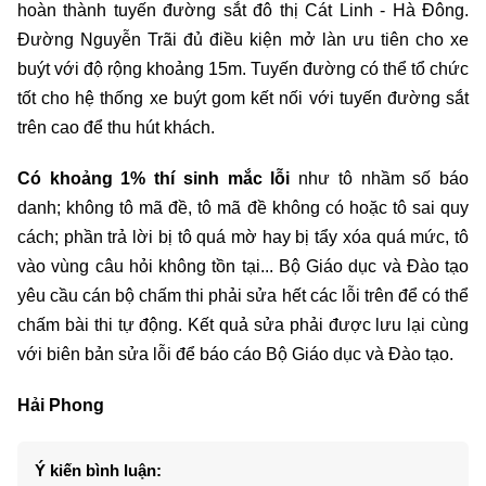
hoàn thành tuyến đường sắt đô thị Cát Linh - Hà Đông.
Đường Nguyễn Trãi đủ điều kiện mở làn ưu tiên cho xe
buýt với độ rộng khoảng 15m. Tuyến đường có thể tổ chức
tốt cho hệ thống xe buýt gom kết nối với tuyến đường sắt
trên cao để thu hút khách.
Có khoảng 1% thí sinh mắc lỗi
như tô nhầm số báo
danh; không tô mã đề, tô mã đề không có hoặc tô sai quy
cách; phần trả lời bị tô quá mờ hay bị tẩy xóa quá mức, tô
vào vùng câu hỏi không tồn tại... Bộ Giáo dục và Đào tạo
yêu cầu cán bộ chấm thi phải sửa hết các lỗi trên để có thể
chấm bài thi tự động. Kết quả sửa phải được lưu lại cùng
với biên bản sửa lỗi để báo cáo Bộ Giáo dục và Đào tạo.
Hải Phong
Ý kiến bình luận: