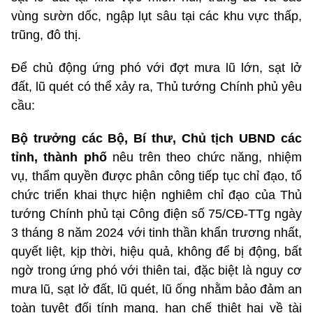
vùng sườn dốc, ngập lụt sâu tại các khu vực thấp,
trũng, đô thị.
Để chủ động ứng phó với đợt mưa lũ lớn, sạt lở
đất, lũ quét có thể xảy ra, Thủ tướng Chính phủ yêu
cầu:
Bộ trưởng các Bộ, Bí thư, Chủ tịch UBND các
tỉnh, thành phố
nêu trên theo chức năng, nhiệm
vụ, thẩm quyền được phân công tiếp tục chỉ đạo, tổ
chức triển khai thực hiện nghiêm chỉ đạo của Thủ
tướng Chính phủ tại Công điện số 75/CĐ-TTg ngày
3 tháng 8 năm 2024 với tinh thần khẩn trương nhất,
quyết liệt, kịp thời, hiệu quả, không để bị động, bất
ngờ trong ứng phó với thiên tai, đặc biệt là nguy cơ
mưa lũ, sạt lở đất, lũ quét, lũ ống nhằm bảo đảm an
toàn tuyệt đối tính mạng, hạn chế thiệt hại về tài