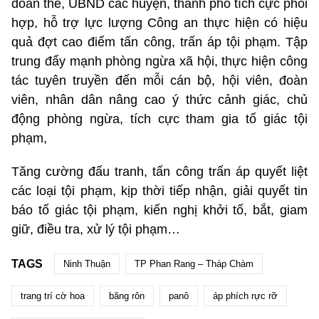
đoàn thể, UBND các huyện, thành phố tích cực phối
hợp, hỗ trợ lực lượng Công an thực hiện có hiệu
quả đợt cao điểm tấn công, trấn áp tội phạm. Tập
trung đẩy mạnh phòng ngừa xã hội, thực hiện công
tác tuyên truyền đến mỗi cán bộ, hội viên, đoàn
viên, nhân dân nâng cao ý thức cảnh giác, chủ
động phòng ngừa, tích cực tham gia tố giác tội
phạm,
Tăng cường đấu tranh, tấn công trấn áp quyết liệt
các loại tội phạm, kịp thời tiếp nhận, giải quyết tin
báo tố giác tội phạm, kiến nghị khởi tố, bắt, giam
giữ, điều tra, xử lý tội phạm…
TAGS
Ninh Thuận
TP Phan Rang – Tháp Chàm
trang trí cờ hoa
băng rôn
panô
áp phích rực rỡ