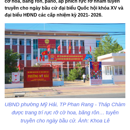
cờ hoa, băng rôn, panô, áp phích rực rỡ nhằm tuyên
truyền cho ngày bầu cử đại biểu Quốc hội khóa XV và
đại biểu HĐND các cấp nhiệm kỳ 2021- 2026.
UBND phường Mỹ Hải, TP Phan Rang - Tháp Chàm
được trang trí rực rỡ cờ hoa, băng rôn… tuyên
truyền cho ngày bầu cử. Ảnh: Khoa Lê