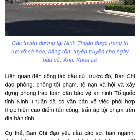
Các tuyến đường tại Ninh Thuận được trang trí
rực rỡ cờ hoa, băng rôn, tuyên truyền cho ngày
bầu cử. Ảnh: Khoa Lê
Liên quan đến công tác bầu cử, trước đó, Ban Chỉ
đạo phòng, chống tội phạm, tệ nạn xã hội và xây
dựng phong trào toàn dân bảo vệ an ninh Tổ quốc
tỉnh Ninh Thuận đã có văn bản về việc phối hợp
thực hiện cao điểm tấn công, trấn áp tội phạm trên
địa bàn tỉnh.
Cụ thể, Ban Chỉ đạo yêu cầu các sở, ban ngành,