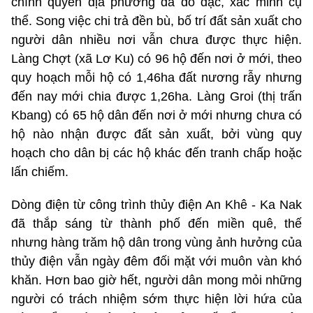
chính quyền địa phương đã đo đạc, xác minh cụ
thể. Song việc chi trả đền bù, bố trí đất sản xuất cho
người dân nhiều nơi vẫn chưa được thực hiện.
Làng Chợt (xã Lơ Ku) có 96 hộ đến nơi ở mới, theo
quy hoạch mỗi hộ có 1,46ha đất nương rẫy nhưng
đến nay mới chia được 1,26ha. Làng Groi (thị trấn
Kbang) có 65 hộ dân đến nơi ở mới nhưng chưa có
hộ nào nhận được đất sản xuất, bởi vùng quy
hoạch cho dân bị các hộ khác đến tranh chấp hoặc
lấn chiếm.
Dòng điện từ công trình thủy điện An Khê - Ka Nak
đã thắp sáng từ thành phố đến miền quê, thế
nhưng hàng trăm hộ dân trong vùng ảnh hưởng của
thủy điện vẫn ngày đêm đối mặt với muôn vàn khó
khăn. Hơn bao giờ hết, người dân mong mỏi những
người có trách nhiệm sớm thực hiện lời hứa của