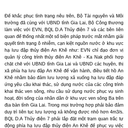
Để khắc phục tình trạng nêu trên, Bộ Tài nguyên và Môi
trường đã cùng với UBND tỉnh Gia Lai, Bộ Công thương
làm việc với EVN, BQL D.A Thủy điện 7 và các bên liên
quan để thống nhất một số biện pháp trước mắt nhằm giải
quyết tình trạng ô nhiễm, cạn kiệt nguồn nước ở khu vực
hạ lưu đập thủy điện An Khê như: EVN chỉ đạo đơn vị
quản lý công trình thủy điện An Khê - Ka Nak phối hợp
chặt chẽ với UBND tỉnh Gia Lai và UBND các huyện, thị
xã phía hạ lưu đập An Khê để vận hành, điều tiết hồ An
Khê nhằm bảo đảm lưu lượng xả xuống hạ lưu đập đáp
ứng yêu cầu khai thác, sử dụng nước của các công trình
khai thác ven sông, nhu cầu sử dụng nước phục vụ sinh
hoạt, đời sống của nhân dân ở khu vực ven sông Ba trên
địa bàn tỉnh Gia Lai. Trong mọi trường hợp phải bảo đảm
duy trì liên tục lưu lượng xả không được nhỏ hơn 4m3/s.
BQL D.A Thủy điện 7 phải lắp đặt một trạm quan trắc tự
động phía hạ lưu đập thủy điện An Khê để phục vụ việc