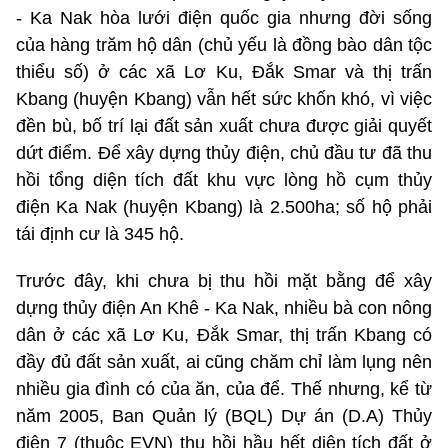
- Ka Nak hòa lưới điện quốc gia nhưng đời sống
của hàng trăm hộ dân (chủ yếu là đồng bào dân tộc
thiểu số) ở các xã Lơ Ku, Đắk Smar và thị trấn
Kbang (huyện Kbang) vẫn hết sức khốn khó, vì việc
đền bù, bố trí lại đất sản xuất chưa được giải quyết
dứt điểm. Để xây dựng thủy điện, chủ đầu tư đã thu
hồi tổng diện tích đất khu vực lòng hồ cụm thủy
điện Ka Nak (huyện Kbang) là 2.500ha; số hộ phải
tái định cư là 345 hộ.
Trước đây, khi chưa bị thu hồi mặt bằng để xây
dựng thủy điện An Khê - Ka Nak, nhiều bà con nông
dân ở các xã Lơ Ku, Đắk Smar, thị trấn Kbang có
đầy đủ đất sản xuất, ai cũng chăm chỉ làm lụng nên
nhiều gia đình có của ăn, của để. Thế nhưng, kể từ
năm 2005, Ban Quản lý (BQL) Dự án (D.A) Thủy
điện 7 (thuộc EVN) thu hồi hầu hết diện tích đất ở