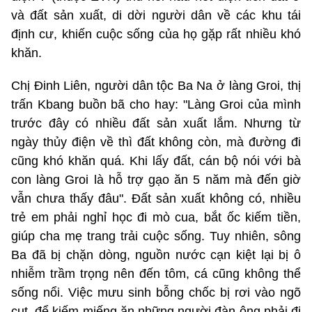
và đất sản xuất, di dời người dân về các khu tái
định cư, khiến cuộc sống của họ gặp rất nhiều khó
khăn.
Chị Đinh Liên, người dân tộc Ba Na ở làng Groi, thị
trấn Kbang buồn bã cho hay: "Làng Groi của mình
trước đây có nhiều đất sản xuất lắm. Nhưng từ
ngày thủy điện về thì đất không còn, mà đường đi
cũng khó khăn quá. Khi lấy đất, cán bộ nói với bà
con làng Groi là hỗ trợ gạo ăn 5 năm mà đến giờ
vẫn chưa thấy đâu". Đất sản xuất không có, nhiều
trẻ em phải nghỉ học đi mò cua, bắt ốc kiếm tiền,
giúp cha mẹ trang trải cuộc sống. Tuy nhiên, sông
Ba đã bị chặn dòng, nguồn nước cạn kiệt lại bị ô
nhiễm trầm trọng nên đến tôm, cá cũng không thể
sống nổi. Việc mưu sinh bỗng chốc bị rơi vào ngõ
cụt, để kiếm miếng ăn những người đàn ông phải đi