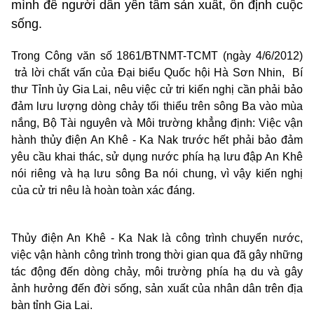
mình để người dân yên tâm sản xuất, ổn định cuộc
sống.
Trong Công văn số 1861/BTNMT-TCMT (ngày 4/6/2012)
trả lời chất vấn của Đại biểu Quốc hội Hà Sơn Nhin, Bí
thư Tỉnh ủy Gia Lai, nêu việc cử tri kiến nghị cần phải bảo
đảm lưu lượng dòng chảy tối thiểu trên sông Ba vào mùa
nắng, Bộ Tài nguyên và Môi trường khẳng định: Việc vận
hành thủy điện An Khê - Ka Nak trước hết phải bảo đảm
yêu cầu khai thác, sử dụng nước phía hạ lưu đập An Khê
nói riêng và hạ lưu sông Ba nói chung, vì vậy kiến nghị
của cử tri nêu là hoàn toàn xác đáng.
Thủy điện An Khê - Ka Nak là công trình chuyển nước,
việc vận hành công trình trong thời gian qua đã gây những
tác động đến dòng chảy, môi trường phía hạ du và gây
ảnh hưởng đến đời sống, sản xuất của nhân dân trên địa
bàn tỉnh Gia Lai.