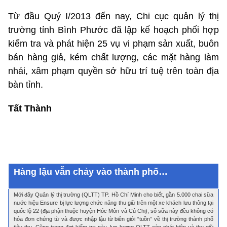
Từ đầu Quý I/2013 đến nay, Chi cục quản lý thị
trường tỉnh Bình Phước đã lập kế hoạch phối hợp
kiểm tra và phát hiện 25 vụ vi phạm sản xuất, buôn
bán hàng giả, kém chất lượng, các mặt hàng làm
nhái, xâm phạm quyền sở hữu trí tuệ trên toàn địa
bàn tỉnh.
Tất Thành
Hàng lậu vẫn chảy vào thành phố…
Mới đây Quản lý thị trường (QLTT) TP. Hồ Chí Minh cho biết, gần 5.000 chai sữa
nước hiệu Ensure bị lực lượng chức năng thu giữ trên một xe khách lưu thông tại
quốc lộ 22 (địa phận thuộc huyện Hóc Môn và Củ Chi), số sữa này đều không có
hóa đơn chứng từ và được nhập lậu từ biên giới “tuồn” về thị trường thành phố
tiêu thụ. Cũng trong đợt kiểm tra này, lực lượng QLTT còn phát hiện và thu giữ