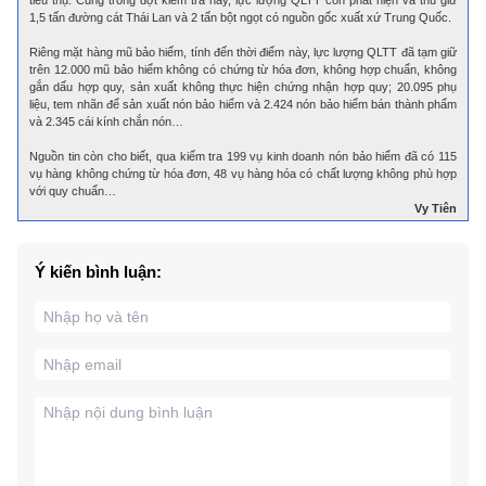
1,5 tấn đường cát Thái Lan và 2 tấn bột ngọt có nguồn gốc xuất xứ Trung Quốc.
Riêng mặt hàng mũ bảo hiểm, tính đến thời điểm này, lực lượng QLTT đã tạm giữ
trên 12.000 mũ bảo hiểm không có chứng từ hóa đơn, không hợp chuẩn, không
gắn dấu hợp quy, sản xuất không thực hiện chứng nhận hợp quy; 20.095 phụ
liệu, tem nhãn để sản xuất nón bảo hiểm và 2.424 nón bảo hiểm bán thành phẩm
và 2.345 cái kính chắn nón…
Nguồn tin còn cho biết, qua kiểm tra 199 vụ kinh doanh nón bảo hiểm đã có 115
vụ hàng không chứng từ hóa đơn, 48 vụ hàng hóa có chất lượng không phù hợp
với quy chuẩn…
Vy Tiên
Ý kiến bình luận: