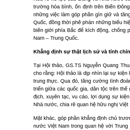
trường hòa bình, ổn định trên Biển Đông
những việc làm góp phần gìn giữ và tăn
Quốc, đồng thời phê phán những biểu hiện 
biên giới phía Bắc để kích động, chống 
Nam – Trung Quốc.
Khẳng định sự thật lịch sử và tính ch
Tại Hội thảo, GS.TS Nguyễn Quang Thuấ
cho rằng: Hội thảo là dịp nhìn lại sự kiệ
trung thực. Qua đó, tăng cường tình đoà
triển giữa các quốc gia, dân tộc trên thế 
địch, xuyên tạc, vu cáo, lợi dụng sự ki
Nhà nước, chia rẽ quan hệ hữu nghị Việ
Mặt khác, góp phần khẳng định chủ trươ
nước Việt Nam trong quan hệ với Trung Q