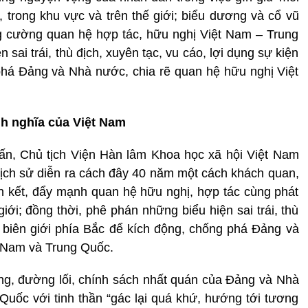
, trong khu vực và trên thế giới; biểu dương và cổ vũ
g cường quan hệ hợp tác, hữu nghị Việt Nam – Trung
sai trái, thù địch, xuyên tạc, vu cáo, lợi dụng sự kiện
phá Đảng và Nhà nước, chia rẽ quan hệ hữu nghị Việt
ính nghĩa của Việt Nam
n, Chủ tịch Viện Hàn lâm Khoa học xã hội Việt Nam
n lịch sử diễn ra cách đây 40 năm một cách khách quan,
n kết, đẩy mạnh quan hệ hữu nghị, hợp tác cùng phát
giới; đồng thời, phê phán những biểu hiện sai trái, thù
ện biên giới phía Bắc để kích động, chống phá Đảng và
t Nam và Trung Quốc.
ng, đường lối, chính sách nhất quán của Đảng và Nhà
uốc với tinh thần “gác lại quá khứ, hướng tới tương