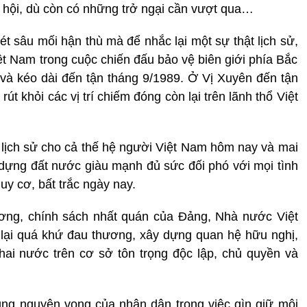
 xã hội, dù còn có những trở ngại cần vượt qua…
ét sâu mối hận thù mà để nhắc lại một sự thật lịch sử,
ệt Nam trong cuộc chiến đấu bảo vệ biên giới phía Bắc
và kéo dài đến tận tháng 9/1989. Ở Vị Xuyên đến tận
t khỏi các vị trí chiếm đóng còn lại trên lãnh thổ Việt
 lịch sử cho cả thế hệ người Việt Nam hôm nay và mai
 dựng đất nước giàu mạnh đủ sức đối phó với mọi tình
uy cơ, bất trắc ngày nay.
ương, chính sách nhất quán của Đảng, Nhà nước Việt
lại quá khứ đau thương, xây dựng quan hệ hữu nghị,
hai nước trên cơ sở tôn trọng độc lập, chủ quyền và
ng nguyện vọng của nhân dân trong việc gìn giữ môi