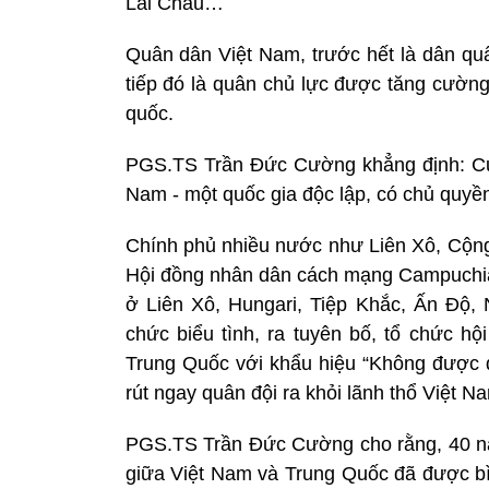
Lai Châu…
Quân dân Việt Nam, trước hết là dân quâ
tiếp đó là quân chủ lực được tăng cường
quốc.
PGS.TS Trần Đức Cường khẳng định: Cu
Nam - một quốc gia độc lập, có chủ quyền
Chính phủ nhiều nước như Liên Xô, Cộn
Hội đồng nhân dân cách mạng Campuchia, 
ở Liên Xô, Hungari, Tiệp Khắc, Ấn Độ,
chức biểu tình, ra tuyên bố, tổ chức h
Trung Quốc với khẩu hiệu “Không được 
rút ngay quân đội ra khỏi lãnh thổ Việt Na
PGS.TS Trần Đức Cường cho rằng, 40 năm 
giữa Việt Nam và Trung Quốc đã được bìn