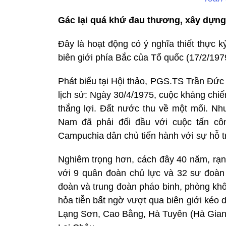
Gác lại quá khứ đau thương, xây dựng
Đây là hoạt động có ý nghĩa thiết thực 
biên giới phía Bắc của Tổ quốc (17/2/1979
Phát biểu tại Hội thảo, PGS.TS Trần Đức
lịch sử: Ngày 30/4/1975, cuộc kháng chi
thắng lợi. Đất nước thu về một mối. Nh
Nam đã phải đối đầu với cuộc tấn côn
Campuchia dân chủ tiến hành với sự hỗ tr
Nghiêm trọng hơn, cách đây 40 năm, rạ
với 9 quân đoàn chủ lực và 32 sư đoàn 
đoàn và trung đoàn pháo binh, phòng khô
hỏa tiễn bất ngờ vượt qua biên giới kéo
Lạng Sơn, Cao Bằng, Hà Tuyên (Hà Giang