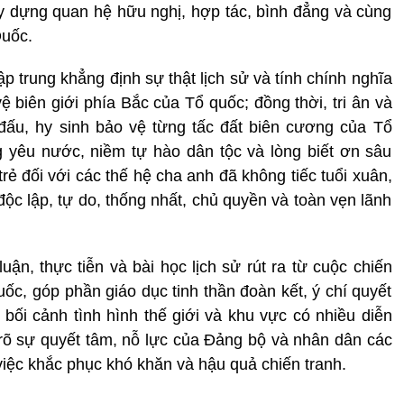
ây dựng quan hệ hữu nghị, hợp tác, bình đẳng và cùng
Quốc.
ập trung khẳng định sự thật lịch sử và tính chính nghĩa
 biên giới phía Bắc của Tổ quốc; đồng thời, tri ân và
 đấu, hy sinh bảo vệ từng tấc đất biên cương của Tổ
g yêu nước, niềm tự hào dân tộc và lòng biết ơn sâu
trẻ đối với các thế hệ cha anh đã không tiếc tuổi xuân,
c lập, tự do, thống nhất, chủ quyền và toàn vẹn lãnh
ận, thực tiễn và bài học lịch sử rút ra từ cuộc chiến
uốc, góp phần giáo dục tinh thần đoàn kết, ý chí quyết
ối cảnh tình hình thế giới và khu vực có nhiều diễn
 rõ sự quyết tâm, nỗ lực của Đảng bộ và nhân dân các
 việc khắc phục khó khăn và hậu quả chiến tranh.