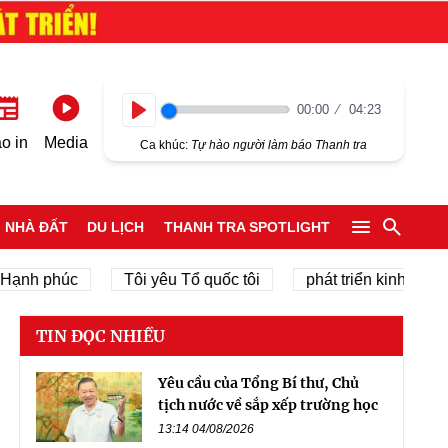
00:00
04:23
Play
o in
Media
Ca khúc:
Tự hào người làm báo Thanh tra
NHÀ ĐẤT
DU LỊCH
THANH TRA SPOTLIGHT
h phúc
Tôi yêu Tổ quốc tôi
phát triển kinh tế tư nhân
TIN ĐỌC NHIỀU
Yêu cầu của Tổng Bí thư, Chủ
tịch nước về sắp xếp trường học
13:14 04/08/2026