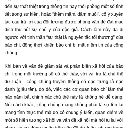
đến sự thất thiệt trong thông tin hay thổi phồng một số tình
tiết trong sự kiện, hoặc “thêm mắm, dặm muối”, cố ý xuyên
tạc câu trả lời của đối tượng được phỏng vấn để đạt mục
đích thu hút sự chú ý của độc giả. Cách làm này đã đi
ngược với tinh thần “sự thật là nguyên tắc tối thượng” của
báo chí, đồng thời khiến báo chí bị mất niềm tin của công
chúng.
Khi bàn về vấn đề giám sát và phản biện xã hội của báo
chí trong môi trường số có thể thấy, với vai trò là chủ thể
dư luận - công chúng truyền thông có đặc trưng là nặc
danh (giấu tên), do đó, việc các cơ quan báo chí làm thế
nào nắm bắt chính xác chủ thể này là không hề dễ dàng.
Nói cách khác, công chúng mạng không phải là sự tồn tại
mang tính thực thể mà do có chung ý kiến, quan điểm về
một số hiện tượng xã hội và vấn đề xã hội mà hội tụ lại với
nhau, có sự đồng thuận trên cấp độ dư luận, nhưng trong