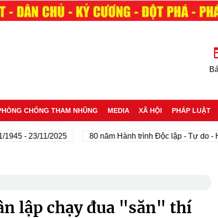
Bá
PHÒNG CHỐNG THAM NHŨNG
MEDIA
XÃ HỘI
PHÁP LUẬT
5 - 23/11/2025
80 năm Hành trình Độc lập - Tự do - Hạn
ân lập chạy đua "săn" thí