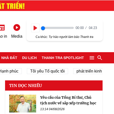
00:00
04:23
Play
o in
Media
Ca khúc:
Tự hào người làm báo Thanh tra
NHÀ ĐẤT
DU LỊCH
THANH TRA SPOTLIGHT
h phúc
Tôi yêu Tổ quốc tôi
phát triển kinh tế tư nhân
TIN ĐỌC NHIỀU
Yêu cầu của Tổng Bí thư, Chủ
tịch nước về sắp xếp trường học
13:14 04/08/2026