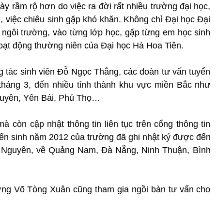
y rầm rộ hơn do việc ra đời rất nhiều trường đại học,
, việc chiêu sinh gặp khó khăn. Không chỉ Đại học Đại
 ngôi trường, vào từng lớp học, gặp từng em học sinh
oạt động thường niên của Đại học Hà Hoa Tiên.
tác sinh viên Đỗ Ngọc Thắng, các đoàn tư vấn tuyển
tháng 3, đến nhiều tỉnh thành khu vực miền Bắc như
guyên, Yên Bái, Phú Thọ…
à còn cập nhật thông tin liên tục trên cổng thông tin
uyển sinh năm 2012 của trường đã ghi nhật ký được đến
ây Nguyên, về Quảng Nam, Đà Nẵng, Ninh Thuận, Bình
ưởng Võ Tòng Xuân cũng tham gia ngồi bàn tư vấn cho