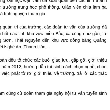
ờng Đại học Đại Nam đã xuất quân đến các tỉnh thành
c trường trung học phổ thông. Giáo viên chia làm ba
à tình nguyện tham gia.
 quản trị của trường, các đoàn tư vấn của trường đã
u hết các tỉnh khu vực miền Bắc, xa cũng như gần, từ
g Sơn, Thái Nguyên đến khu vực đồng bằng Quảng
 với Nghệ An, Thanh Hóa…
oàn đều tổ chức các buổi giao lưu, gặp gỡ, giới thiệu
 năm 2012, hướng dẫn thí sinh cách chọn nghề, chọn
iệc phát tờ rơi giới thiệu về trường, trả lời các thắc
am cũng cử đoàn tham gia ngày hội tư vấn tuyển sinh