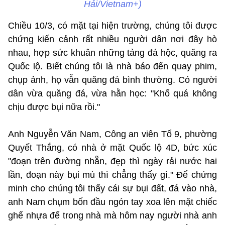
Hải/Vietnam+)
Chiều 10/3, có mặt tại hiện trường, chúng tôi được
chứng kiến cảnh rất nhiều người dân nơi đây hò
nhau, hợp sức khuân những tảng đá hộc, quăng ra
Quốc lộ. Biết chúng tôi là nhà báo đến quay phim,
chụp ảnh, họ vẫn quăng đá bình thường. Có người
dân vừa quăng đá, vừa hằn học: "Khổ quá không
chịu được bụi nữa rồi."
Anh Nguyễn Văn Nam, Công an viên Tổ 9, phường
Quyết Thắng, có nhà ở mặt Quốc lộ 4D, bức xúc
"đoạn trên đường nhẵn, đẹp thì ngày rải nước hai
lần, đoạn này bụi mù thì chẳng thấy gì." Để chứng
minh cho chúng tôi thấy cái sự bụi đất, đá vào nhà,
anh Nam chụm bốn đầu ngón tay xoa lên mặt chiếc
ghế nhựa để trong nhà mà hôm nay người nhà anh