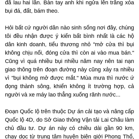
đã lau hai lần. Bàn tay anh khi ngửa lên trắng xóa
bụi đá, đất, bám theo.
Hỏi bất cứ người dân nào sinh sống nơi đây, chúng
tôi đều nhận được ý kiến bất bình nhất là các hộ
dân kinh doanh, tiểu thương nhỏ "mở cửa thì bụi
không chịu nổi, đóng cửa thì còn ai vào mua bán."
Cũng vì quá nhiều bụi nhiều năm nay nên tai nạn
giao thông trên đoạn đường này cũng xảy ra nhiều
vì "bụi không mở được mắt." Mùa mưa thì nước ứ
đọng thành sông, khiến không ít trường hợp, cả
người và xe máy lao thẳng xuống rãnh nước...
Đoạn Quốc lộ trên thuộc Dự án cải tạo và nâng cấp
Quốc lộ 4D, do Sở Giao thông Vận tải Lai Châu làm
chủ đầu tư. Dự án này có chiều dài gần 90 km,
chạy dọc từ trung tâm huyện biên giới Phong Thổ,