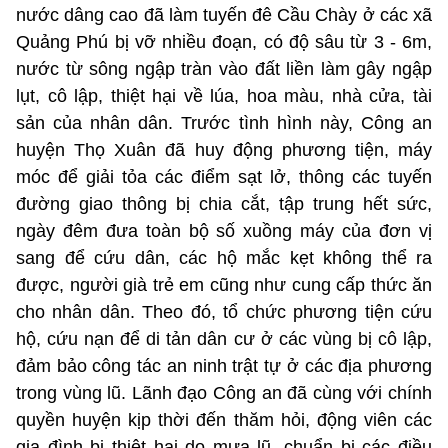
nước dâng cao đã làm tuyến đê Cầu Chày ở các xã
Quảng Phú bị vỡ nhiều đoạn, có độ sâu từ 3 - 6m,
nước từ sông ngập tràn vào đất liền làm gây ngập
lụt, cô lập, thiệt hại về lúa, hoa màu, nhà cửa, tài
sản của nhân dân. Trước tình hình này, Công an
huyện Thọ Xuân đã huy động phương tiện, máy
móc để giải tỏa các điểm sạt lở, thông các tuyến
đường giao thông bị chia cắt, tập trung hết sức,
ngày đêm đưa toàn bộ số xuồng máy của đơn vị
sang để cứu dân, các hộ mắc kẹt không thể ra
được, người già trẻ em cũng như cung cấp thức ăn
cho nhân dân. Theo đó, tổ chức phương tiện cứu
hộ, cứu nạn để di tản dân cư ở các vùng bị cô lập,
đảm bảo công tác an ninh trật tự ở các địa phương
trong vùng lũ. Lãnh đạo Công an đã cùng với chính
quyền huyện kịp thời đến thăm hỏi, động viên các
gia đình bị thiệt hại do mưa lũ, chuẩn bị các điều