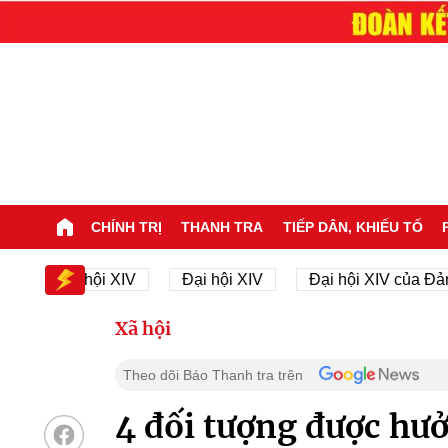
CHÍNH TRỊ
THANH TRA
TIẾP DÂN, KHIẾU TỐ
ự Đại hội XIV
Đại hội XIV
Đại hội XIV của Đảng
Xã hội
Theo dõi Báo Thanh tra trên
4 đối tượng được hư