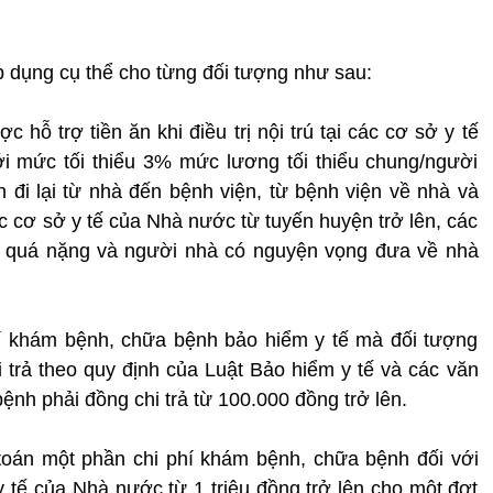
p dụng cụ thể cho từng đối tượng như sau:
 hỗ trợ tiền ăn khi điều trị nội trú tại các cơ sở y tế
i mức tối thiểu 3% mức lương tối thiểu chung/người
n đi lại từ nhà đến bệnh viện, từ bệnh viện về nhà và
các cơ sở y tế của Nhà nước từ tuyến huyện trở lên, các
h quá nặng và người nhà có nguyện vọng đưa về nhà
hí khám bệnh, chữa bệnh bảo hiểm y tế mà đối tượng
i trả theo quy định của Luật Bảo hiểm y tế và các văn
nh phải đồng chi trả từ 100.000 đồng trở lên.
toán một phần chi phí khám bệnh, chữa bệnh đối với
y tế của Nhà nước từ 1 triệu đồng trở lên cho một đợt