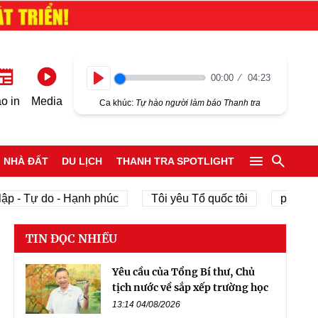
00:00
04:23
Play
o in
Media
Ca khúc:
Tự hào người làm báo Thanh tra
NHÀ ĐẤT
DU LỊCH
THANH TRA SPOTLIGHT
 Tự do - Hạnh phúc
Tôi yêu Tổ quốc tôi
phát triển ki
TIN ĐỌC NHIỀU
Yêu cầu của Tổng Bí thư, Chủ
tịch nước về sắp xếp trường học
13:14 04/08/2026