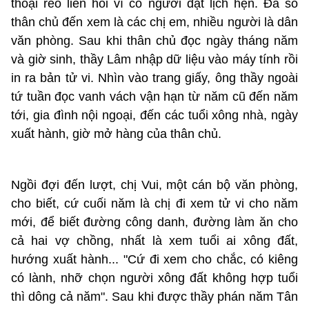
thoại reo liên hồi vì có người đặt lịch hẹn. Đa số
thân chủ đến xem là các chị em, nhiều người là dân
văn phòng. Sau khi thân chủ đọc ngày tháng năm
và giờ sinh, thầy Lâm nhập dữ liệu vào máy tính rồi
in ra bản tử vi. Nhìn vào trang giấy, ông thầy ngoài
tứ tuần đọc vanh vách vận hạn từ năm cũ đến năm
tới, gia đình nội ngoại, đến các tuổi xông nhà, ngày
xuất hành, giờ mở hàng của thân chủ.
Ngồi đợi đến lượt, chị Vui, một cán bộ văn phòng,
cho biết, cứ cuối năm là chị đi xem tử vi cho năm
mới, để biết đường công danh, đường làm ăn cho
cả hai vợ chồng, nhất là xem tuổi ai xông đất,
hướng xuất hành... "Cứ đi xem cho chắc, có kiêng
có lành, nhỡ chọn người xông đất không hợp tuổi
thì dông cả năm". Sau khi được thầy phán năm Tân