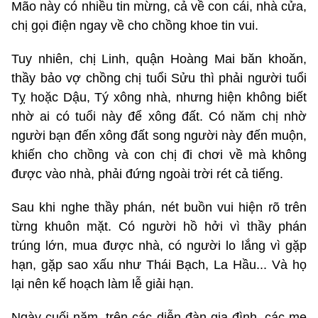
Mão này có nhiều tin mừng, cả về con cái, nhà cửa,
chị gọi điện ngay về cho chồng khoe tin vui.
Tuy nhiên, chị Linh, quận Hoàng Mai băn khoăn,
thầy bảo vợ chồng chị tuổi Sửu thì phải người tuổi
Tỵ hoặc Dậu, Tý xông nhà, nhưng hiện không biết
nhờ ai có tuổi này để xông đất. Có năm chị nhờ
người bạn đến xông đất song người này đến muộn,
khiến cho chồng và con chị đi chơi về mà không
được vào nhà, phải đứng ngoài trời rét cả tiếng.
Sau khi nghe thầy phán, nét buồn vui hiện rõ trên
từng khuôn mặt. Có người hồ hởi vì thầy phán
trúng lớn, mua được nhà, có người lo lắng vì gặp
hạn, gặp sao xấu như Thái Bạch, La Hầu... Và họ
lại nên kế hoạch làm lễ giải hạn.
Ngày cuối năm, trên các diễn đàn gia đình, các mẹ