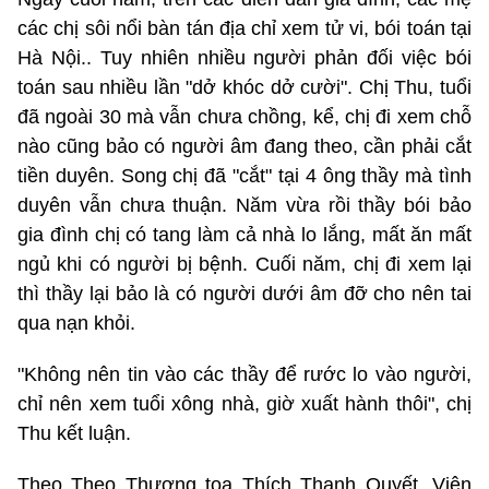
các chị sôi nổi bàn tán địa chỉ xem tử vi, bói toán tại
Hà Nội.. Tuy nhiên nhiều người phản đối việc bói
toán sau nhiều lần "dở khóc dở cười". Chị Thu, tuổi
đã ngoài 30 mà vẫn chưa chồng, kể, chị đi xem chỗ
nào cũng bảo có người âm đang theo, cần phải cắt
tiền duyên. Song chị đã "cắt" tại 4 ông thầy mà tình
duyên vẫn chưa thuận. Năm vừa rồi thầy bói bảo
gia đình chị có tang làm cả nhà lo lắng, mất ăn mất
ngủ khi có người bị bệnh. Cuối năm, chị đi xem lại
thì thầy lại bảo là có người dưới âm đỡ cho nên tai
qua nạn khỏi.
"Không nên tin vào các thầy để rước lo vào người,
chỉ nên xem tuổi xông nhà, giờ xuất hành thôi", chị
Thu kết luận.
Theo Theo Thượng tọa Thích Thanh Quyết, Viện