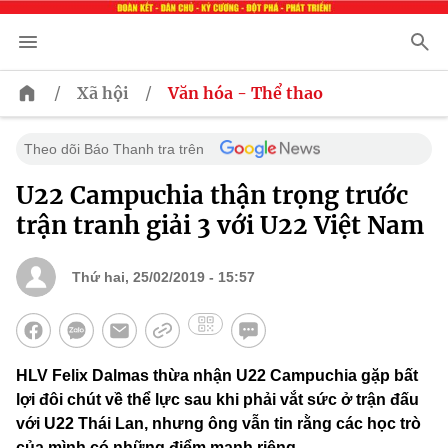
/
/
Xã hội
Văn hóa - Thể thao
Theo dõi Báo Thanh tra trên
U22 Campuchia thận trọng trước
trận tranh giải 3 với U22 Việt Nam
Thứ hai, 25/02/2019 - 15:57
HLV Felix Dalmas thừa nhận U22 Campuchia gặp bất
lợi đôi chút về thể lực sau khi phải vắt sức ở trận đấu
với U22 Thái Lan, nhưng ông vẫn tin rằng các học trò
của mình có những điểm mạnh riêng.