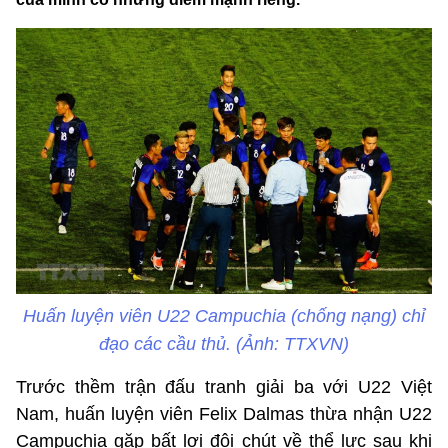
Huấn luyện viên U22 Campuchia (chống nạng) chỉ
đạo các cầu thủ. (Ảnh: TTXVN)
Trước thềm trận đấu tranh giải ba với U22 Việt
Nam, huấn luyện viên Felix Dalmas thừa nhận U22
Campuchia gặp bất lợi đôi chút về thể lực sau khi