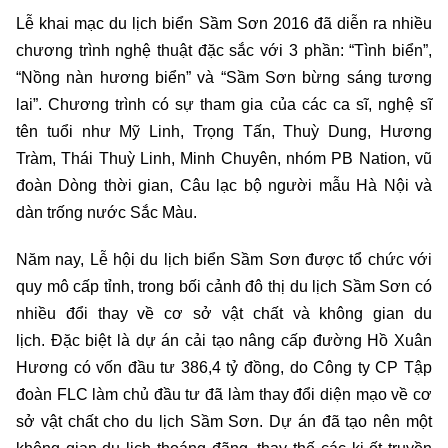
Lễ khai mạc du lịch biển Sầm Sơn 2016 đã diễn ra nhiều
chương trình nghệ thuật đặc sắc với 3 phần: “Tình biển”,
“Nồng nàn hương biển” và “Sầm Sơn bừng sáng tương
lai”. Chương trình có sự tham gia của các ca sĩ, nghệ sĩ
tên tuổi như Mỹ Linh, Trọng Tấn, Thuỳ Dung, Hương
Tràm, Thái Thuỳ Linh, Minh Chuyên, nhóm PB Nation, vũ
đoàn Dòng thời gian, Câu lạc bộ người mẫu Hà Nội và
dàn trống nước Sắc Màu.
Năm nay, Lễ hội du lịch biển Sầm Sơn được tổ chức với
quy mô cấp tỉnh, trong bối cảnh đô thị du lịch Sầm Sơn có
nhiều đổi thay về cơ sở vật chất và không gian du
lịch. Đặc biệt là dự án cải tạo nâng cấp đường Hồ Xuân
Hương có vốn đầu tư 386,4 tỷ đồng, do Công ty CP Tập
đoàn FLC làm chủ đầu tư đã làm thay đổi diện mạo về cơ
sở vật chất cho du lịch Sầm Sơn. Dự án đã tạo nên một