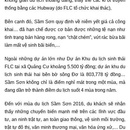
không gian du lịch thoáng đãng, thay thế các ki ốt truyền
thống bằng các Hubway (do FLC tổ chức khai thác),
Bên cạnh đó, Sầm Sơn quy định về niêm yết giá cả công
khai… đã hạn chế được cơ bản được những tệ nạn như
tình trạng bán hàng rong, nạn “chặt chém”, vứt rác bừa bãi
làm mất vệ sinh bãi biển,…
Ngoài những dự án lớn như Dự án Khu du lịch sinh thái
FLC tại xã Quảng Cư khoảng 5.500 tỷ đồng; dự án khu du
lịch sinh thái hai bên bờ sông Đơ là 803,778 tỷ đồng…
Sầm Sơn không chỉ là điểm nghỉ mát trong một mùa, mà
đang dần trở thành điềm du lịch suốt 4 mùa trong năm.
Đến với mùa du lịch Sầm Sơn 2016, du khách sẽ nhận
thấy những chuyển biến mạnh mẽ trên các lĩnh vực đầu
tư, an ninh trật tự, an toàn giao thông, vệ sinh môi trường,
trật tự đô thị, văn minh thương mại, văn hóa ứng xử,… Du