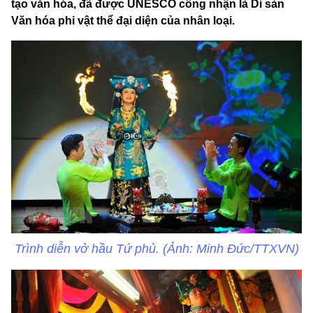
tạo văn hóa, đã được UNESCO công nhận là Di sản
Văn hóa phi vật thể đại diện của nhân loại.
Trình diễn vở hầu Tứ phủ. (Ảnh: Minh Đức/TTXVN)