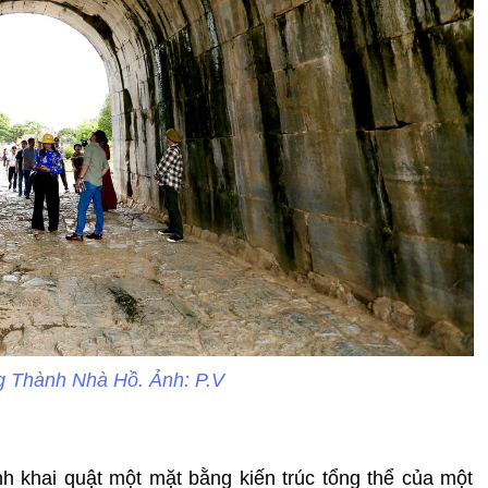
g Thành Nhà Hồ. Ảnh: P.V
nh khai quật một mặt bằng kiến trúc tổng thể của một