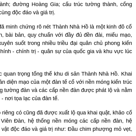
ành; đường Hoàng Gia; cấu trúc tường thành, cổng
cùng độc đáo và giá trị.
đã minh chứng rõ nét Thành Nhà Hồ là một kinh đô cổ
, bài bản, quy chuẩn với đầy đủ đền đài, miếu mạo,
yên suốt trong nhiều triều đại quân chủ phong kiến
hính - chính trị - quân sự của quốc gia và khu vực lúc
c quan trọng tổng thể khu di sản Thành Nhà Hồ. Khai
ản diện mạo của một đàn tế cổ với nền móng kiến trúc
ng tường đàn và các cấp nền đàn được phát lộ và nằm
 nơi tọa lạc của đàn tế.
o riêng có cũng đã được xuất lộ qua khai quật, khảo cổ
Viên Đàn, hệ thống nền móng các cấp nền đàn, hệ
n vật độc đáo và giá trị như: Đầu chim phượng mỏ vẹt,