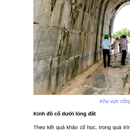
Khu vực cổn
Kinh đô cổ dưới lòng đất
Theo kết quả khảo cổ học, trong quá trì