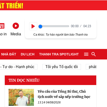
00:00
04:23
Play
o in
Media
Ca khúc:
Tự hào người làm báo Thanh tra
NHÀ ĐẤT
DU LỊCH
THANH TRA SPOTLIGHT
o - Hạnh phúc
Tôi yêu Tổ quốc tôi
phát triển kinh tế
TIN ĐỌC NHIỀU
Yêu cầu của Tổng Bí thư, Chủ
tịch nước về sắp xếp trường học
13:14 04/08/2026