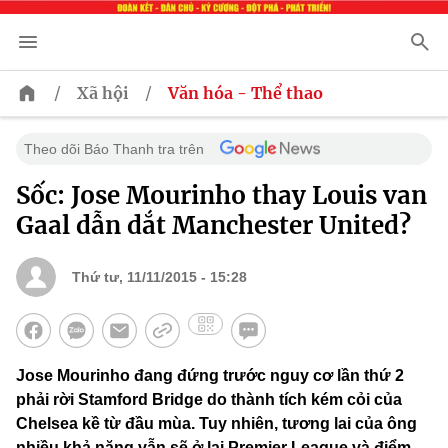
/
/
Xã hội
Văn hóa - Thể thao
Theo dõi Báo Thanh tra trên
Sốc: Jose Mourinho thay Louis van
Gaal dẫn dắt Manchester United?
Thứ tư, 11/11/2015 - 15:28
Jose Mourinho đang đứng trước nguy cơ lần thứ 2
phải rời Stamford Bridge do thành tích kém cỏi của
Chelsea kề từ đầu mùa. Tuy nhiên, tương lai của ông
nhiều khả năng vẫn sẽ ở lại Premier League và điểm