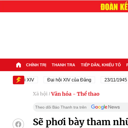
CHÍNH TRỊ
THANH TRA
TIẾP DÂN, KHIẾU TỐ
i hội XIV
Đại hội XIV của Đảng
23/11/1945 - 23/11
Văn hóa - Thể thao
Xã hội
/
Theo dõi Báo Thanh tra trên
Sẽ phơi bày tham nh