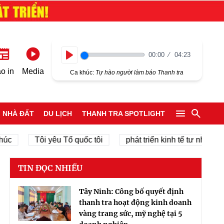
00:00
04:23
Play
o in
Media
Ca khúc:
Tự hào người làm báo Thanh tra
NHÀ ĐẤT
DU LỊCH
THANH TRA SPOTLIGHT
Tôi yêu Tổ quốc tôi
phát triển kinh tế tư nhân
chí
TIN ĐỌC NHIỀU
Tây Ninh: Công bố quyết định
thanh tra hoạt động kinh doanh
vàng trang sức, mỹ nghệ tại 5