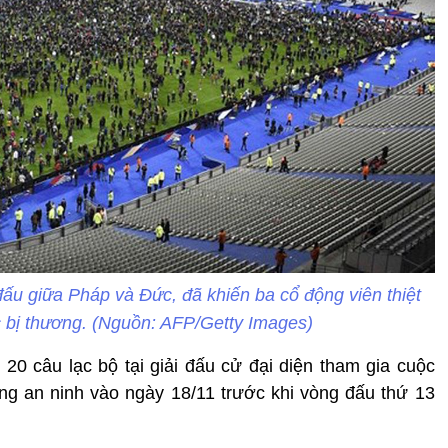
đấu giữa Pháp và Đức, đã khiến ba cổ động viên thiệt
 bị thương. (Nguồn: AFP/Getty Images)
0 câu lạc bộ tại giải đấu cử đại diện tham gia cuộc
ng an ninh vào ngày 18/11 trước khi vòng đấu thứ 13