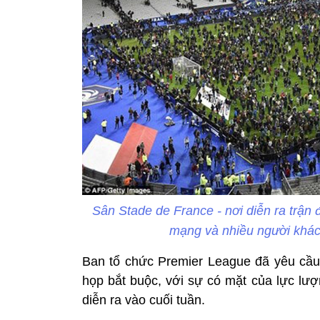
Sân Stade de France - nơi diễn ra trận 
mạng và nhiều người khác
Ban tổ chức Premier League đã yêu cầu 2
họp bắt buộc, với sự có mặt của lực lượ
diễn ra vào cuối tuần.