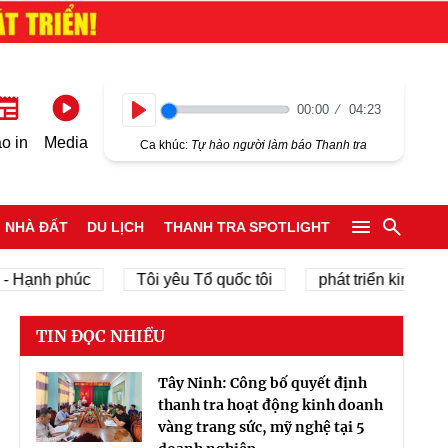
00:00
04:23
Play
o in
Media
Ca khúc:
Tự hào người làm báo Thanh tra
NHÀ ĐẤT
DU LỊCH
THANH TRA SPOTLIGHT
h phúc
Tôi yêu Tổ quốc tôi
phát triển kinh tế tư nhân
TIN ĐỌC NHIỀU
Tây Ninh: Công bố quyết định
thanh tra hoạt động kinh doanh
vàng trang sức, mỹ nghệ tại 5