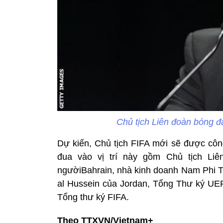
Chủ tịch Liên đoàn bóng đá
Dự kiến, Chủ tịch FIFA mới sẽ được công
đua vào vị trí này gồm Chủ tịch Liê
ngườiBahrain, nhà kinh doanh Nam Phi To
al Hussein của Jordan, Tổng Thư ký UEF
Tổng thư ký FIFA.
Theo TTXVN/Vietnam+