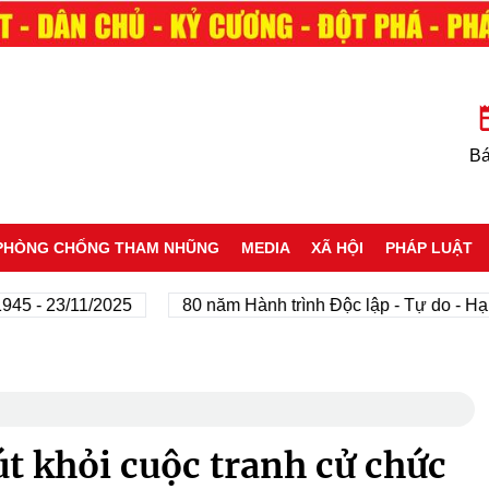
Bá
PHÒNG CHỐNG THAM NHŨNG
MEDIA
XÃ HỘI
PHÁP LUẬT
23/11/2025
80 năm Hành trình Độc lập - Tự do - Hạnh phú
út khỏi cuộc tranh cử chức