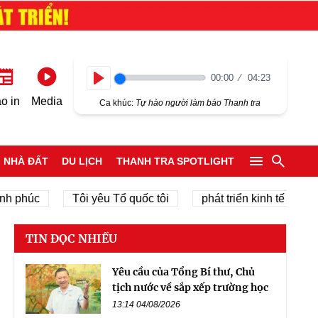
00:00
04:23
Play
o in
Media
Ca khúc:
Tự hào người làm báo Thanh tra
NHÀ ĐẤT
DU LỊCH
THANH TRA SPOTLIGHT
c
Tôi yêu Tổ quốc tôi
phát triển kinh tế tư nhân
TIN ĐỌC NHIỀU
Yêu cầu của Tổng Bí thư, Chủ
tịch nước về sắp xếp trường học
13:14 04/08/2026