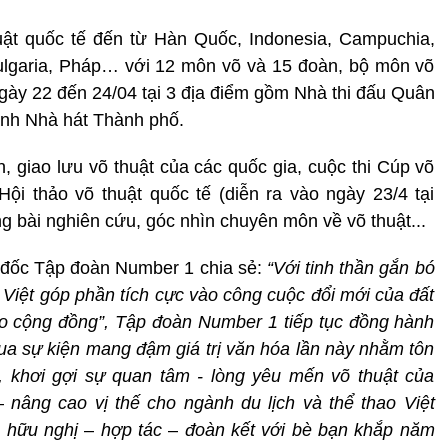
uật quốc tế đến từ Hàn Quốc, Indonesia, Campuchia,
 Bulgaria, Pháp… với 12 môn võ và 15 đoàn, bộ môn võ
ngày 22 đến 24/04 tại 3 địa điểm gồm Nhà thi đấu Quân
ảnh Nhà hát Thành phố.
, giao lưu võ thuật của các quốc gia, cuộc thi Cúp võ
ội thảo võ thuật quốc tế (diễn ra vào ngày 23/4 tại
 bài nghiên cứu, góc nhìn chuyên môn về võ thuật...
đốc Tập đoàn Number 1 chia sẻ:
“Với tinh thần gắn bó
 Việt góp phần tích cực vào công cuộc đổi mới của đất
cho cộng đồng”, Tập đoàn Number 1 tiếp tục đồng hành
qua sự kiện mang đậm giá trị văn hóa lần này nhằm tôn
t, khơi gợi sự quan tâm - lòng yêu mến võ thuật của
–
nâng cao vị thế cho ngành du lịch và thể thao Việt
n hữu nghị
–
hợp tác
–
đoàn kết với bè bạn khắp năm