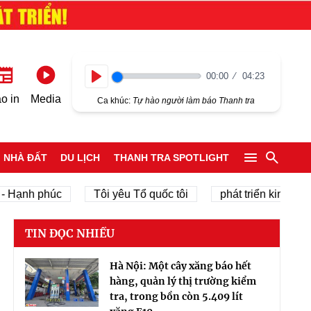
00:00
04:23
Play
o in
Media
Ca khúc:
Tự hào người làm báo Thanh tra
NHÀ ĐẤT
DU LỊCH
THANH TRA SPOTLIGHT
h phúc
Tôi yêu Tổ quốc tôi
phát triển kinh tế tư nhân
TIN ĐỌC NHIỀU
Hà Nội: Một cây xăng báo hết
hàng, quản lý thị trường kiểm
tra, trong bồn còn 5.409 lít