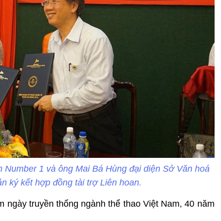
n Number 1 và ông Mai Bá Hùng đại diện Sở Văn hoá
n ký kết hợp đồng tài trợ Liên hoan.
m ngày truyền thống ngành thể thao Việt Nam, 40 năm