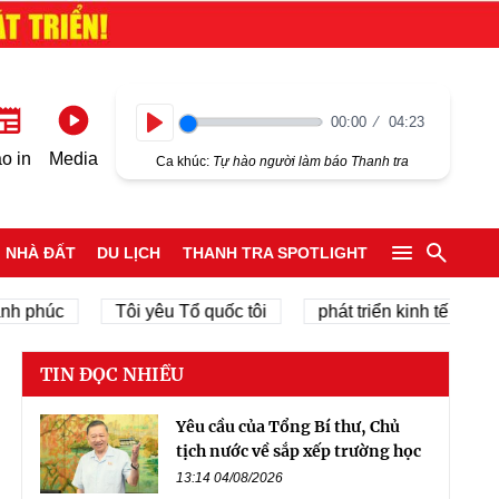
00:00
04:23
Play
o in
Media
Ca khúc:
Tự hào người làm báo Thanh tra
NHÀ ĐẤT
DU LỊCH
THANH TRA SPOTLIGHT
úc
Tôi yêu Tổ quốc tôi
phát triển kinh tế tư nhân
TIN ĐỌC NHIỀU
Yêu cầu của Tổng Bí thư, Chủ
tịch nước về sắp xếp trường học
13:14 04/08/2026