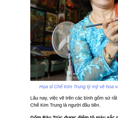
Họa sĩ Chế Kim Trung tỷ mỹ vẽ hoa 
Lâu nay, việc vẽ trên các bình gốm sứ rấ
Chế Kim Trung là người đầu tiên.
Gốm Bàu Trúc được điểm tô màu sắc r