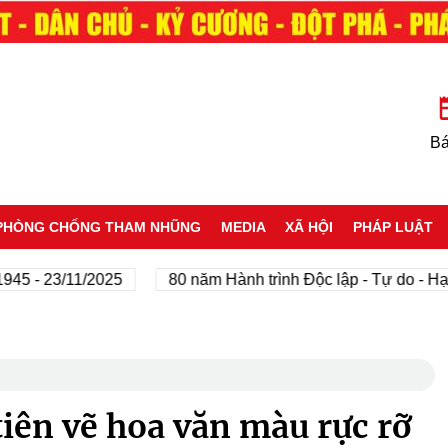
Bá
PHÒNG CHỐNG THAM NHŨNG
MEDIA
XÃ HỘI
PHÁP LUẬT
 23/11/2025
80 năm Hành trình Độc lập - Tự do - Hạnh ph
iên vẽ hoa văn màu rực rỡ