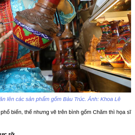
văn lên các sản phẩm gốm Bàu Trúc. Ảnh: Khoa Lê
t phổ biến, thế nhưng vẽ trên bình gốm Chăm thì họa sĩ
ực rỡ