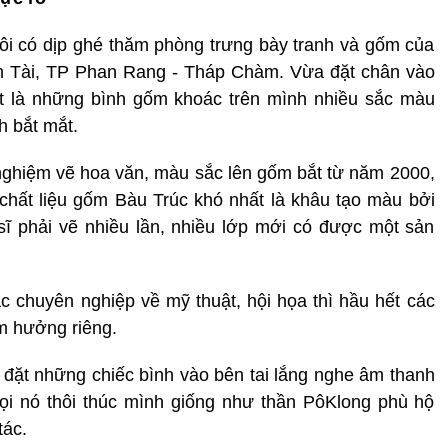
ôi có dịp ghé thăm phòng trưng bày tranh và gốm của
n Tài, TP Phan Rang - Tháp Chàm. Vừa đặt chân vào
ất là những bình gốm khoác trên mình nhiều sắc màu
h bắt mắt.
 nghiệm vẽ hoa văn, màu sắc lên gốm bắt từ năm 2000,
 chất liệu gốm Bàu Trúc khó nhất là khâu tạo màu bởi
 phải vẽ nhiều lần, nhiều lớp mới có được một sản
c chuyên nghiệp về mỹ thuật, hội họa thì hầu hết các
m hưởng riêng.
đặt những chiếc bình vào bên tai lắng nghe âm thanh
gọi nó thôi thúc mình giống như thần PôKlong phù hộ
tác.