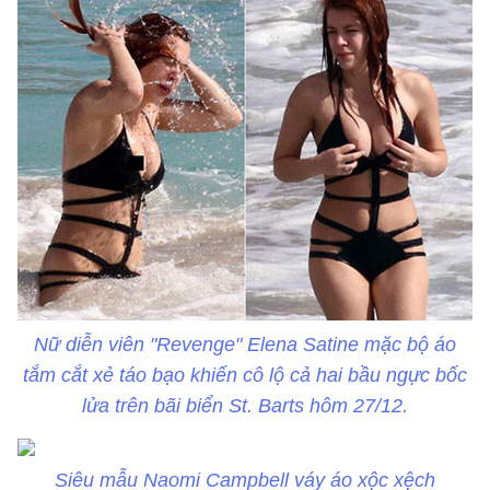
Nữ diễn viên "Revenge" Elena Satine mặc bộ áo
tắm cắt xẻ táo bạo khiến cô lộ cả hai bầu ngực bốc
lửa trên bãi biển St. Barts hôm 27/12.
Siêu mẫu Naomi Campbell váy áo xộc xệch