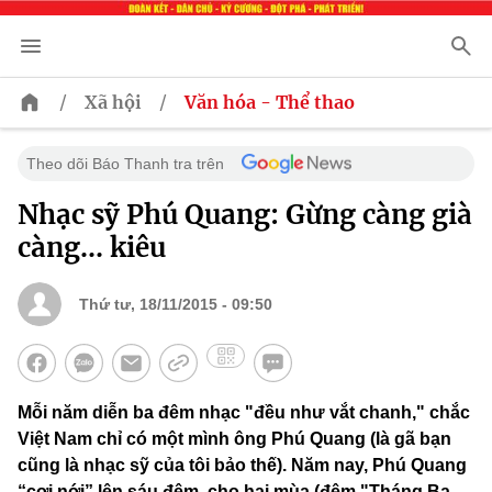
/
/
Xã hội
Văn hóa - Thể thao
Theo dõi Báo Thanh tra trên
Nhạc sỹ Phú Quang: Gừng càng già
càng… kiêu
Thứ tư, 18/11/2015 - 09:50
Mỗi năm diễn ba đêm nhạc "đều như vắt chanh," chắc
Việt Nam chỉ có một mình ông Phú Quang (là gã bạn
cũng là nhạc sỹ của tôi bảo thế). Năm nay, Phú Quang
“cơi nới” lên sáu đêm, cho hai mùa (đêm "Tháng Ba