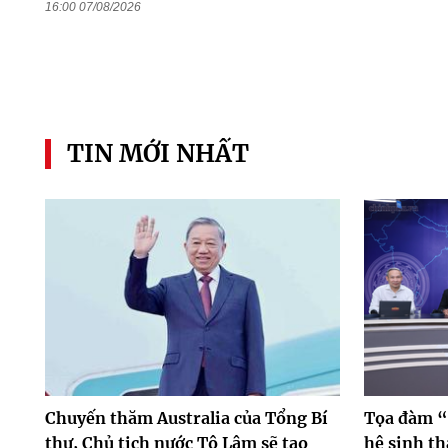
16:00 07/08/2026
TIN MỚI NHẤT
Chuyến thăm Australia của Tổng Bí
Tọa đàm “
thư, Chủ tịch nước Tô Lâm sẽ tạo
hệ sinh th