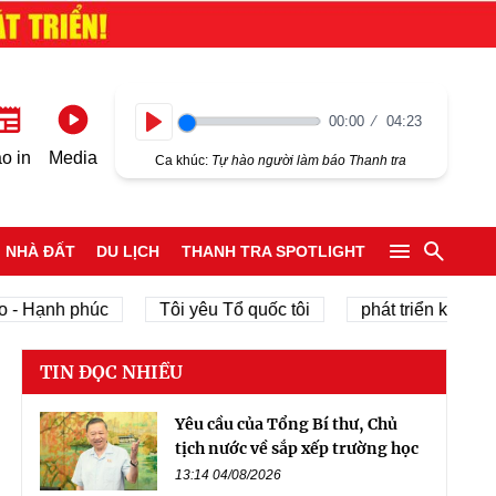
00:00
04:23
Play
o in
Media
Ca khúc:
Tự hào người làm báo Thanh tra
NHÀ ĐẤT
DU LỊCH
THANH TRA SPOTLIGHT
nh phúc
Tôi yêu Tổ quốc tôi
phát triển kinh tế tư nhâ
TIN ĐỌC NHIỀU
Yêu cầu của Tổng Bí thư, Chủ
tịch nước về sắp xếp trường học
13:14 04/08/2026