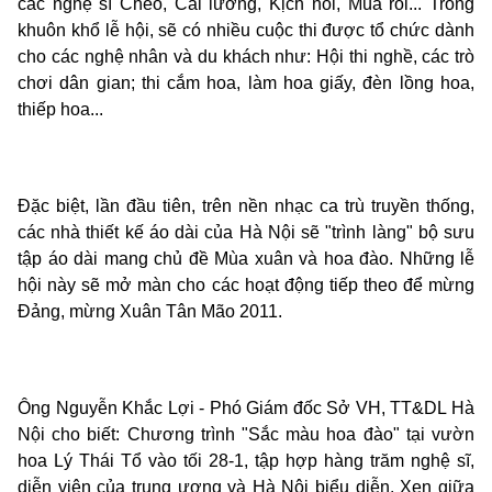
các nghệ sĩ Chèo, Cải lương, Kịch nói, Múa rối... Trong
khuôn khổ lễ hội, sẽ có nhiều cuộc thi được tổ chức dành
cho các nghệ nhân và du khách như: Hội thi nghề, các trò
chơi dân gian; thi cắm hoa, làm hoa giấy, đèn lồng hoa,
thiếp hoa...
Đặc biệt, lần đầu tiên, trên nền nhạc ca trù truyền thống,
các nhà thiết kế áo dài của Hà Nội sẽ "trình làng" bộ sưu
tập áo dài mang chủ đề Mùa xuân và hoa đào. Những lễ
hội này sẽ mở màn cho các hoạt động tiếp theo để mừng
Đảng, mừng Xuân Tân Mão 2011.
Ông Nguyễn Khắc Lợi - Phó Giám đốc Sở VH, TT&DL Hà
Nội cho biết: Chương trình "Sắc màu hoa đào" tại vườn
hoa Lý Thái Tổ vào tối 28-1, tập hợp hàng trăm nghệ sĩ,
diễn viên của trung ương và Hà Nội biểu diễn. Xen giữa