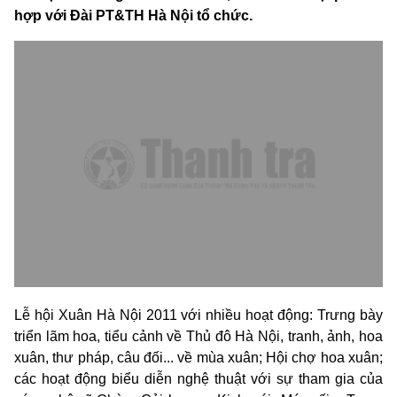
hợp với Đài PT&TH Hà Nội tổ chức.
Lễ hội Xuân Hà Nội 2011 với nhiều hoạt động: Trưng bày
triển lãm hoa, tiểu cảnh về Thủ đô Hà Nội, tranh, ảnh, hoa
xuân, thư pháp, câu đối... về mùa xuân; Hội chợ hoa xuân;
các hoạt động biểu diễn nghệ thuật với sự tham gia của