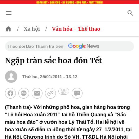
/
/
Xã hội
Văn hóa - Thể thao
Theo dõi Báo Thanh tra trên
Ngập tràn sắc hoa đón Tết
Thứ ba, 25/01/2011 - 13:12
(Thanh tra)- Với những phố hoa, gian hàng hoa trong
“Lễ hội Hoa xuân 2011” tại hồ Thiền Quang và "Sắc
màu hoa đào" ở vườn hoa Lý Thái Tổ. Hai lễ hội về
hoa xuân sẽ diễn ra đồng thời từ ngày 27- 1/2/2011, tại
Hà Nội. Chương trình do Sở VH, TT&DL Hà Nội phối