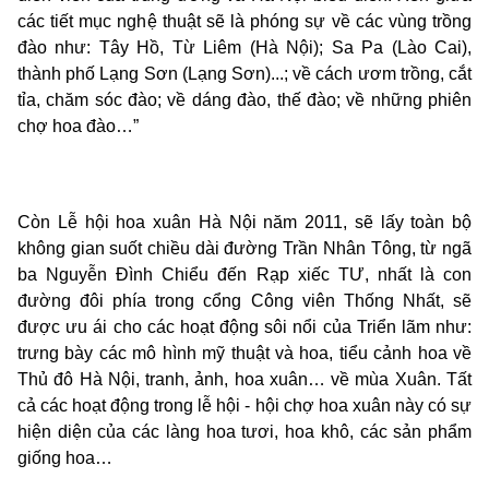
các tiết mục nghệ thuật sẽ là phóng sự về các vùng trồng
đào như: Tây Hồ, Từ Liêm (Hà Nội); Sa Pa (Lào Cai),
thành phố Lạng Sơn (Lạng Sơn)...; về cách ươm trồng, cắt
tỉa, chăm sóc đào; về dáng đào, thế đào; về những phiên
chợ hoa đào…”
Còn Lễ hội hoa xuân Hà Nội năm 2011, sẽ lấy toàn bộ
không gian suốt chiều dài đường Trần Nhân Tông, từ ngã
ba Nguyễn Đình Chiểu đến Rạp xiếc TƯ, nhất là con
đường đôi phía trong cổng Công viên Thống Nhất, sẽ
được ưu ái cho các hoạt động sôi nổi của Triển lãm như:
trưng bày các mô hình mỹ thuật và hoa, tiểu cảnh hoa về
Thủ đô Hà Nội, tranh, ảnh, hoa xuân… về mùa Xuân. Tất
cả các hoạt động trong lễ hội - hội chợ hoa xuân này có sự
hiện diện của các làng hoa tươi, hoa khô, các sản phẩm
giống hoa…