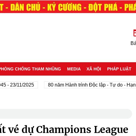
Bá
PHÒNG CHỐNG THAM NHŨNG
MEDIA
XÃ HỘI
PHÁP LUẬT
/11/2025
80 năm Hành trình Độc lập - Tự do - Hạnh phúc
ất vé dự Champions League