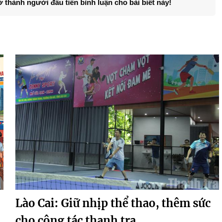
ở thành người đầu tiên bình luận cho bài biết này!
Lào Cai: Giữ nhịp thể thao, thêm sức
cho công tác thanh tra