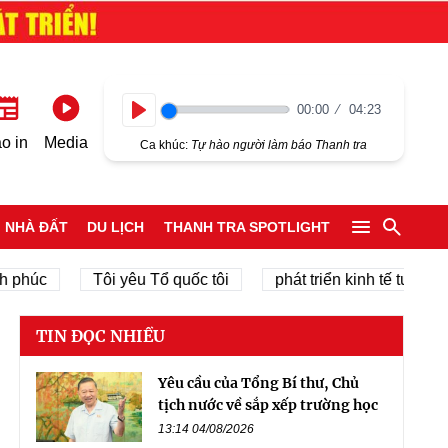
00:00
04:23
Play
o in
Media
Ca khúc:
Tự hào người làm báo Thanh tra
NHÀ ĐẤT
DU LỊCH
THANH TRA SPOTLIGHT
Tôi yêu Tổ quốc tôi
phát triển kinh tế tư nhân
TIN ĐỌC NHIỀU
Yêu cầu của Tổng Bí thư, Chủ
tịch nước về sắp xếp trường học
13:14 04/08/2026