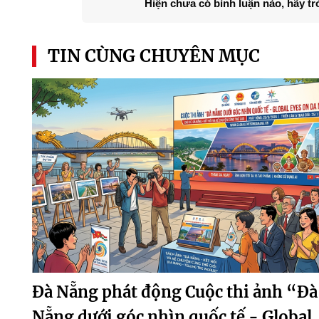
Hiện chưa có bình luận nào, hãy tr
TIN CÙNG CHUYÊN MỤC
Đà Nẵng phát động Cuộc thi ảnh “Đà
Nẵng dưới góc nhìn quốc tế - Global