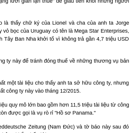
ng lưới gian lận thuế" để giấu tiền khỏi những người
 là thấy chữ ký của Lionel và cha của anh ta Jorge
 vỏ bọc của Uruguay có tên là Mega Star Enterprises,
ch Tây Ban Nha khởi tố vì không trả gần 4,7 triệu USD
g ty này để tránh đóng thuế về những thương vụ bản
hất một tài liệu cho thấy anh ta sở hữu công ty, nhưng
t công ty này vào tháng 12/2015.
liệu quy mô lớn bao gồm hơn 11,5 triệu tài liệu từ công
òn được gọi là vụ rò rỉ "Hồ sơ Panama."
Seddeutsche Zeitung (Nam Đức) và tờ báo này sau đó