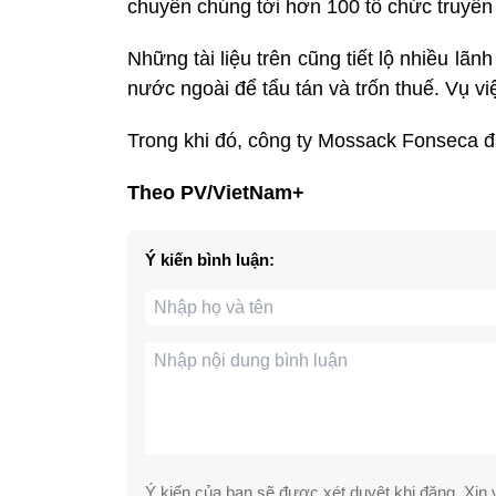
chuyển chúng tới hơn 100 tổ chức truyền 
Những tài liệu trên cũng tiết lộ nhiều lãnh
nước ngoài để tẩu tán và trốn thuế. Vụ vi
Trong khi đó, công ty Mossack Fonseca đ
Theo PV/VietNam+
Ý kiến bình luận:
Ý kiến của bạn sẽ được xét duyệt khi đăng. Xin v