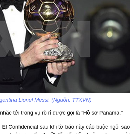
rgentina Lionel Messi. (Nguồn: TTXVN)
 nhắc tới trong vụ rò rỉ được gọi là "Hồ sơ Panama."
 El Confidencial sau khi tờ báo này cáo buộc ngôi sao