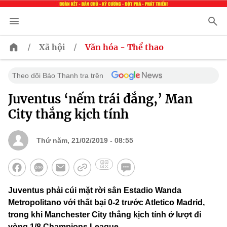
/
/
Xã hội
Văn hóa - Thể thao
Theo dõi Báo Thanh tra trên
Juventus ‘nếm trái đắng,’ Man
City thắng kịch tính
Thứ năm, 21/02/2019 - 08:55
Juventus phải cúi mặt rời sân Estadio Wanda
Metropolitano với thất bại 0-2 trước Atletico Madrid,
trong khi Manchester City thắng kịch tính ở lượt đi
vòng 1/8 Champions League.