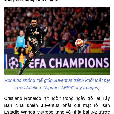
Ronaldo không thể giúp Juventus tránh khỏi thất bại
trước Atletico. (Nguồn: AFP/Getty Images)
Cristiano Ronaldo “tịt ngòi” trong ngày trở lại Tây
Ban Nha khiến Juventus phải cúi mặt rời sân
Estadio Wanda Metropolitano với thất bại 0-2 trước