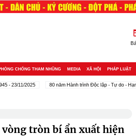
Bá
PHÒNG CHỐNG THAM NHŨNG
MEDIA
XÃ HỘI
PHÁP LUẬT
 23/11/2025
80 năm Hành trình Độc lập - Tự do - Hạnh ph
 vòng tròn bí ẩn xuất hiện