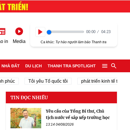
00:00
04:23
Play
o in
Media
Ca khúc:
Tự hào người làm báo Thanh tra
NHÀ ĐẤT
DU LỊCH
THANH TRA SPOTLIGHT
úc
Tôi yêu Tổ quốc tôi
phát triển kinh tế tư nhân
TIN ĐỌC NHIỀU
Yêu cầu của Tổng Bí thư, Chủ
tịch nước về sắp xếp trường học
13:14 04/08/2026