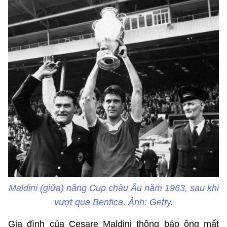
Maldini (giữa) nâng Cup châu Âu năm 1963, sau khi
vượt qua Benfica. Ảnh: Getty.
Gia đình của Cesare Maldini thông báo ông mất