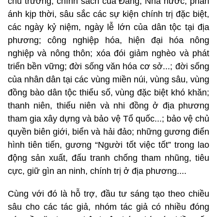
chủ trương, chính sách của Đảng, Nhà nước; phản
ánh kịp thời, sâu sắc các sự kiện chính trị đặc biệt,
các ngày kỷ niệm, ngày lễ lớn của dân tộc tại địa
phương; công nghiệp hóa, hiện đại hóa nông
nghiệp và nông thôn; xóa đói giảm nghèo và phát
triển bền vững; đời sống văn hóa cơ sở...; đời sống
của nhân dân tại các vùng miền núi, vùng sâu, vùng
đồng bào dân tộc thiểu số, vùng đặc biệt khó khăn;
thanh niên, thiếu niên và nhi đồng ở địa phương
tham gia xây dựng và bảo vệ Tổ quốc...; bảo vệ chủ
quyền biên giới, biển và hải đảo; những gương điển
hình tiên tiến, gương “Người tốt việc tốt” trong lao
động sản xuất, đấu tranh chống tham nhũng, tiêu
cực, giữ gìn an ninh, chính trị ở địa phương....
Cùng với đó là hỗ trợ, đầu tư sáng tạo theo chiều
sâu cho các tác giả, nhóm tác giả có nhiều đóng