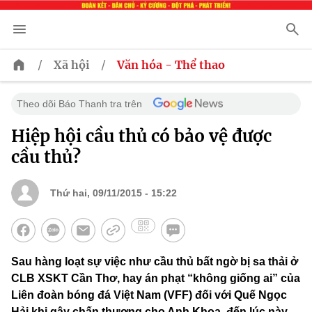
/
/
Xã hội
Văn hóa - Thể thao
Theo dõi Báo Thanh tra trên
Hiệp hội cầu thủ có bảo vệ được
cầu thủ?
Thứ hai, 09/11/2015 - 15:22
Sau hàng loạt sự việc như cầu thủ bất ngờ bị sa thải ở
CLB XSKT Cần Thơ, hay án phạt “không giống ai” của
Liên đoàn bóng đá Việt Nam (VFF) đối với Quế Ngọc
Hải khi gây chấn thương cho Anh Khoa, đến lúc này,