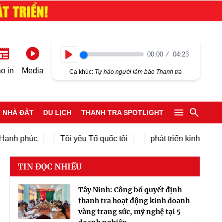
00:00
04:23
Play
o in
Media
Ca khúc:
Tự hào người làm báo Thanh tra
NHÀ ĐẤT
DU LỊCH
THANH TRA SPOTLIGHT
 phúc
Tôi yêu Tổ quốc tôi
phát triển kinh tế tư nhân
TIN ĐỌC NHIỀU
Tây Ninh: Công bố quyết định
thanh tra hoạt động kinh doanh
vàng trang sức, mỹ nghệ tại 5