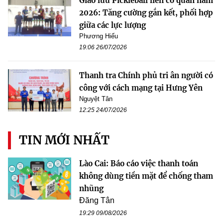
Giao lưu Pickleball liên cơ quan năm
2026: Tăng cường gắn kết, phối hợp
giữa các lực lượng
Phương Hiếu
19:06 26/07/2026
Thanh tra Chính phủ tri ân người có
công với cách mạng tại Hưng Yên
Nguyệt Tân
12:25 24/07/2026
TIN MỚI NHẤT
Lào Cai: Báo cáo việc thanh toán
không dùng tiền mặt để chống tham
nhũng
Đăng Tân
19:29 09/08/2026