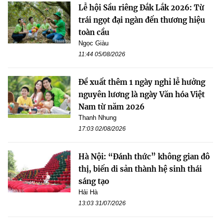
Lễ hội Sầu riêng Đắk Lắk 2026: Từ
trái ngọt đại ngàn đến thương hiệu
toàn cầu
Ngọc Giàu
11:44 05/08/2026
Đề xuất thêm 1 ngày nghỉ lễ hưởng
nguyên lương là ngày Văn hóa Việt
Nam từ năm 2026
Thanh Nhung
17:03 02/08/2026
Hà Nội: “Đánh thức” không gian đô
thị, biến di sản thành hệ sinh thái
sáng tạo
Hải Hà
13:03 31/07/2026