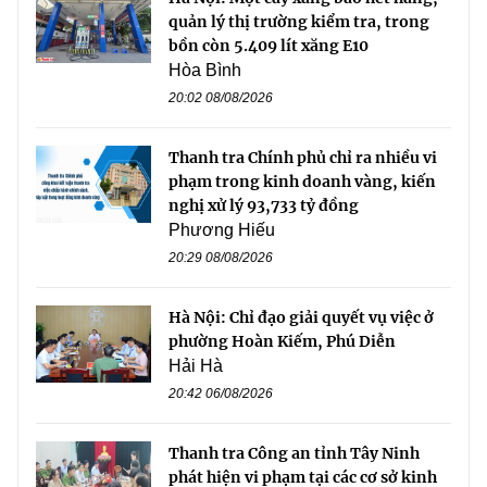
quản lý thị trường kiểm tra, trong
bồn còn 5.409 lít xăng E10
Hòa Bình
20:02 08/08/2026
Thanh tra Chính phủ chỉ ra nhiều vi
phạm trong kinh doanh vàng, kiến
nghị xử lý 93,733 tỷ đồng
Phương Hiếu
20:29 08/08/2026
Hà Nội: Chỉ đạo giải quyết vụ việc ở
phường Hoàn Kiếm, Phú Diễn
Hải Hà
20:42 06/08/2026
Thanh tra Công an tỉnh Tây Ninh
phát hiện vi phạm tại các cơ sở kinh