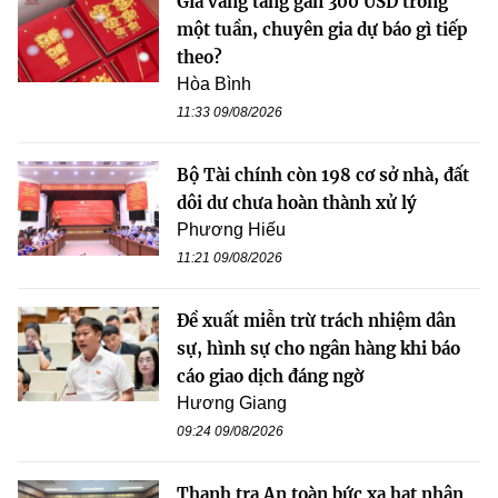
Giá vàng tăng gần 300 USD trong
một tuần, chuyên gia dự báo gì tiếp
theo?
Hòa Bình
11:33 09/08/2026
Bộ Tài chính còn 198 cơ sở nhà, đất
dôi dư chưa hoàn thành xử lý
Phương Hiếu
11:21 09/08/2026
Đề xuất miễn trừ trách nhiệm dân
sự, hình sự cho ngân hàng khi báo
cáo giao dịch đáng ngờ
Hương Giang
09:24 09/08/2026
Thanh tra An toàn bức xạ hạt nhân