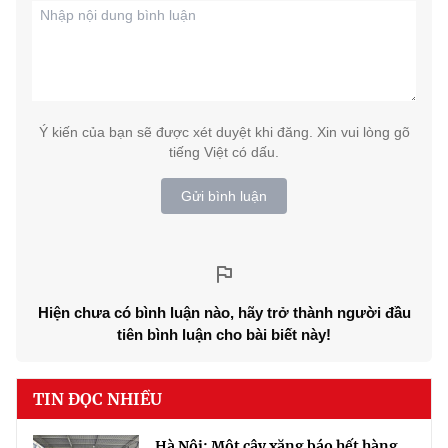
Ý kiến của bạn sẽ được xét duyệt khi đăng. Xin vui lòng gõ
tiếng Việt có dấu.
Gửi bình luận
Hiện chưa có bình luận nào, hãy trở thành người đầu
tiên bình luận cho bài biết này!
TIN ĐỌC NHIỀU
Hà Nội: Một cây xăng báo hết hàng,