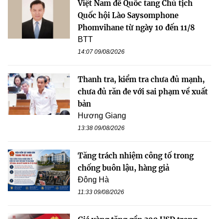
Việt Nam để Quốc tang Chủ tịch
Quốc hội Lào Saysomphone
Phomvihane từ ngày 10 đến 11/8
BTT
14:07 09/08/2026
Thanh tra, kiểm tra chưa đủ mạnh,
chưa đủ răn đe với sai phạm về xuất
bản
Hương Giang
13:38 09/08/2026
Tăng trách nhiệm công tố trong
chống buôn lậu, hàng giả
Đông Hà
11:33 09/08/2026